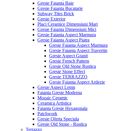
Gresie Faianta Baie
Gresie Faianta Bucatarie
Subway Tiles Brick
Gresie Exterior
Placi Ceramice Dimensiuni Mari
Gresie Faianta Dimensiuni Mici
Gresie Faianta Aspect Marmura
Gresie Faianta Aspect Piatra
Gresie Faianta Aspect Marmura
Gresie Faianta Aspect Travertin
Gresie Aspect Granit
Gresie French Pattern
Gresie Old Stone Rustica
Gresie Stone Effect
Gresie TERRAZZO
Gresie Faianta Aspect Ardezie
Gresie Aspect Lemn
Faianta Gresie Moderna
Mozaic Ceramic
Ceramica Artistica
Faianta Gresie Hexagonala
Patchwork
Gresie Oferta Speciala
Gresie Old Stone - Rustica
Terrazzo