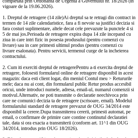
completata prin Ordonanta de Urgenta a Guvernului nr. 18/2026 (in
vigoare de la 19.06.2026).
1. Dreptul de retragere (14 zile)Ai dreptul sa te retragi din contract in
termen de 14 zile calendaristice, fara a fi nevoie sa justifici decizia si
fara costuri suplimentare, altele decat cele prevazute la punctele 4 si
5 de mai jos.Perioada de retragere expira dupa 14 zile incepand cu
ziua in care intri fizic in posesia produsului (pentru comenzi cu
livrare) sau in care primesti ultimul produs (pentru comenzi cu
livrare esalonata). Pentru servicii, termenul curge de la incheierea
contractului.
2. Cum iti exerciti dreptul de retragerePentru a-ti exercita dreptul de
retragere, folosesti formularul online de retragere disponibil in acest
magazin: daca esti client logat, din meniul Contul meu > Retururile
mele; daca nu ai cont, din formularul public Retur produs accesibil
oricui, unde introduci numele, adresa, email-ul, numarul comenzii si
motivul.Alternativ, ne poti transmite o declaratie neechivoca prin
care ne comunici decizia ta de retragere (scrisoare, email). Modelul
formularului standard de retragere prevazut de OUG 34/2014 este
disponibil la cerere.Dupa transmiterea cererii, primesti automat, pe
email, o confirmare de primire care contine continutul declaratiei
tale, data si ora exacta a transmiterii (conform art. 11^1 din OUG
34/2014, introdus prin OUG 18/2026).