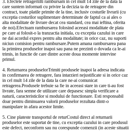
3. Efectele retrageriiIti rambursam in cel mult 14 zile de la data la
care suntem informati cu privire la decizia ta de retragere din
contract, toate platile primite de la tine, inclusiv costurile livrarii (cu
exceptia costurilor suplimentare determinate de faptul ca ai ales o
alta modalitate de livrare decat cea standard, cea mai ieftina, oferita
de noi).Efectuam rambursarea folosind aceeasi modalitate de plata
pe care ai folosit-o la tranzactia initiala, cu exceptia cazului in care
ne dai acordul expres pentru alta modalitate; in orice caz, nu suporti
niciun comision pentru rambursare.Putem amana rambursarea pana
la primirea produselor inapoi sau pana ne prezinti o dovada ca le-ai
trimis, in functie de care dintre aceste doua momente intervine
primul.
4. Returnarea produselorTrimiti produsele inapoi la adresa indicata
in confirmarea de retragere, fara intarzieri nejustificate si in orice caz
in cel mult 14 zile de la data la care ne-ai comunicat
retragerea.Produsele trebuie sa fie in aceeasi stare in care ti-au fost
livrate, fara semne de utilizare care depasesc simpla verificare a
naturii, caracteristicilor si modului de functionare. Esti responsabil
doar pentru diminuarea valorii produselor rezultata dintr-o
manipulare in afara acestor limite.
5. Cine plateste transportul de returCostul direct al returnarii
produselor este suportat de tine, cu exceptia cazului in care produsul
este defect, neconform sau nu corespunde comenzii (in aceste situatii