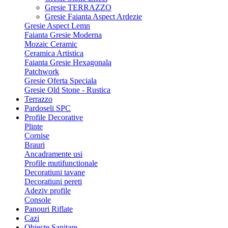
Gresie TERRAZZO
Gresie Faianta Aspect Ardezie
Gresie Aspect Lemn
Faianta Gresie Moderna
Mozaic Ceramic
Ceramica Artistica
Faianta Gresie Hexagonala
Patchwork
Gresie Oferta Speciala
Gresie Old Stone - Rustica
Terrazzo
Pardoseli SPC
Profile Decorative
Plinte
Cornise
Brauri
Ancadramente usi
Profile mutifunctionale
Decoratiuni tavane
Decoratiuni pereti
Adeziv profile
Console
Panouri Riflate
Cazi
Obiecte Sanitare