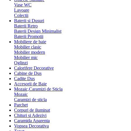
Vase WC
Lavoare
Colectii
Baterii si Dusuri
Baterii Retro
Baterii Design Minimalist
Baterii Promotii
Mobiliere de baie
Mobilier clasic
Mobilier modern
Mobilier mic
Oglinzi
Calorifere Decorative
Cabine de Dus
Cadite Dus
Accesorii de Baie
Mozaic,Caramizi de Sticla
Mozaic
Caramizi de sticla
Parchet
Corpuri de iluminat
Chituri si Adezivi
Caramida Aparenta
Vopsea Decorativa