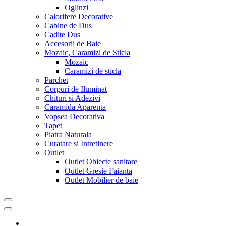
Oglinzi
Calorifere Decorative
Cabine de Dus
Cadite Dus
Accesorii de Baie
Mozaic, Caramizi de Sticla
Mozaic
Caramizi de sticla
Parchet
Corpuri de Iluminat
Chituri si Adezivi
Caramida Aparenta
Vopsea Decorativa
Tapet
Piatra Naturala
Curatare si Intretinere
Outlet
Outlet Obiecte sanitare
Outlet Gresie Faianta
Outlet Mobilier de baie