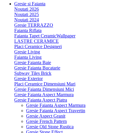
Gresie si Faianta
Noutati 2026
Noutati 2025
Noutati 2024
Gresie TERRAZZO
Faianta Riflata
Faianta Tapet CeramicWallpaper
LASTRE CERAMICE
Placi Ceramice Designeri
Gresie Living
Faianta Living
Gresie Faianta Baie
Gresie Faianta Bucatarie
Subway Tiles Brick
Gresie Exterior
Placi Ceramice Dimensiuni Mari
Gresie Faianta Dimensiuni Mici
Gresie Faianta Aspect Marmura
Gresie Faianta Aspect Piatra
Gresie Faianta Aspect Marmura
Gresie Faianta Aspect Travertin
Gresie Aspect Granit
Gresie French Pattern
Gresie Old Stone Rustica
Gresie Stone Effect