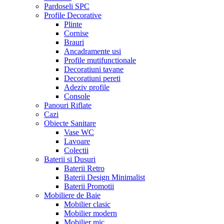
Pardoseli SPC
Profile Decorative
Plinte
Cornise
Brauri
Ancadramente usi
Profile mutifunctionale
Decoratiuni tavane
Decoratiuni pereti
Adeziv profile
Console
Panouri Riflate
Cazi
Obiecte Sanitare
Vase WC
Lavoare
Colectii
Baterii si Dusuri
Baterii Retro
Baterii Design Minimalist
Baterii Promotii
Mobiliere de Baie
Mobilier clasic
Mobilier modern
Mobilier mic