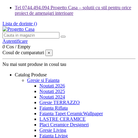
Tel 0744.494.094 Progetto Casa – solutii cu stil pentru orice
proiect de amenajari interioare
Lista de dorinte (
)
Autentificare
0
Cos
/
Empty
Cosul de cumparaturi
×
Nu mai sunt produse in cosul tau
Catalog Produse
Gresie si Faianta
Noutati 2026
Noutati 2025
Noutati 2024
Gresie TERRAZZO
Faianta Riflata
Faianta Tapet CeramicWallpaper
LASTRE CERAMICE
Placi Ceramice Designeri
Gresie Living
Faianta Living