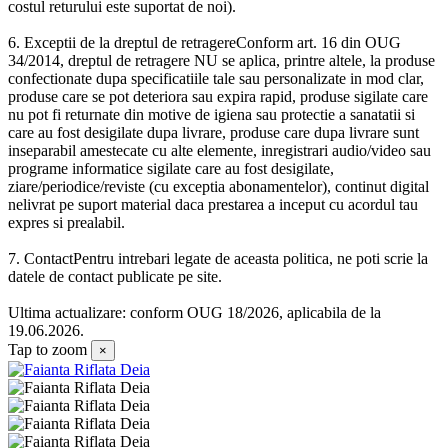
costul returului este suportat de noi).
6. Exceptii de la dreptul de retragereConform art. 16 din OUG
34/2014, dreptul de retragere NU se aplica, printre altele, la produse
confectionate dupa specificatiile tale sau personalizate in mod clar,
produse care se pot deteriora sau expira rapid, produse sigilate care
nu pot fi returnate din motive de igiena sau protectie a sanatatii si
care au fost desigilate dupa livrare, produse care dupa livrare sunt
inseparabil amestecate cu alte elemente, inregistrari audio/video sau
programe informatice sigilate care au fost desigilate,
ziare/periodice/reviste (cu exceptia abonamentelor), continut digital
nelivrat pe suport material daca prestarea a inceput cu acordul tau
expres si prealabil.
7. ContactPentru intrebari legate de aceasta politica, ne poti scrie la
datele de contact publicate pe site.
Ultima actualizare: conform OUG 18/2026, aplicabila de la
19.06.2026.
Tap to zoom
×