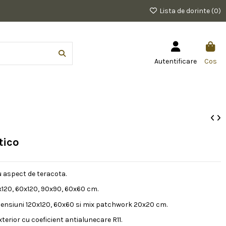
Lista de dorinte (
0
)
Autentificare
Cos
tico
u aspect de teracota.
120, 60x120, 90x90, 60x60 cm.
ensiuni 120x120, 60x60 si mix patchwork 20x20 cm.
terior cu coeficient antialunecare R11.