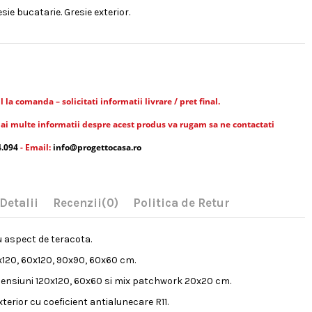
esie bucatarie. Gresie exterior.
la comanda – solicitati informatii livrare / pret final.
ai multe informatii despre acest produs va rugam sa ne contactati
4.094
- Email:
info@progettocasa.ro
Detalii
Recenzii
(0)
Politica de Retur
u aspect de teracota.
120, 60x120, 90x90, 60x60 cm.
ensiuni 120x120, 60x60 si mix patchwork 20x20 cm.
terior cu coeficient antialunecare R11.