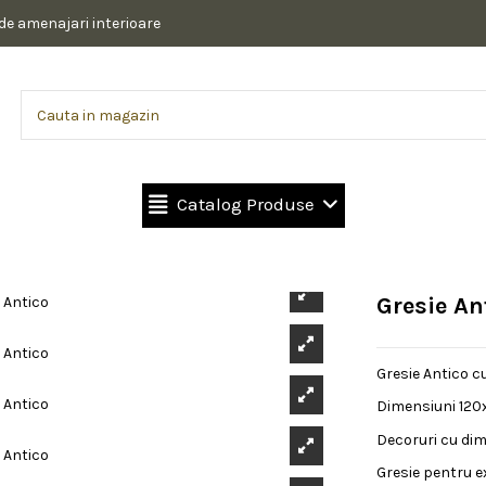
 de amenajari interioare
Catalog Produse
Gresie An
Gresie Antico c
Dimensiuni 120x
Decoruri cu dim
Gresie pentru ex