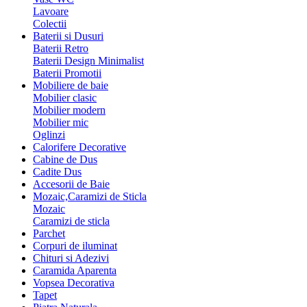
Lavoare
Colectii
Baterii si Dusuri
Baterii Retro
Baterii Design Minimalist
Baterii Promotii
Mobiliere de baie
Mobilier clasic
Mobilier modern
Mobilier mic
Oglinzi
Calorifere Decorative
Cabine de Dus
Cadite Dus
Accesorii de Baie
Mozaic,Caramizi de Sticla
Mozaic
Caramizi de sticla
Parchet
Corpuri de iluminat
Chituri si Adezivi
Caramida Aparenta
Vopsea Decorativa
Tapet