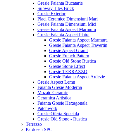
Gresie Faianta Bucatarie
Subway Tiles Brick
Gresie Exterior
Placi Ceramice Dimensiuni Mari
Gresie Faianta Dimensiuni Mici
Gresie Faianta Aspect Marmura
Gresie Faianta Aspect Piatra
Gresie Faianta Aspect Marmura
Gresie Faianta Aspect Travertin
Gresie Aspect Granit
Gresie French Pattern
Gresie Old Stone Rustica
Gresie Stone Effect
Gresie TERRAZZO
Gresie Faianta Aspect Ardezie
Gresie Aspect Lemn
Faianta Gresie Moderna
Mozaic Ceramic
Ceramica Artistica
Faianta Gresie Hexagonala
Patchwork
Gresie Oferta Speciala
Gresie Old Stone - Rustica
Terrazzo
Pardoseli SPC