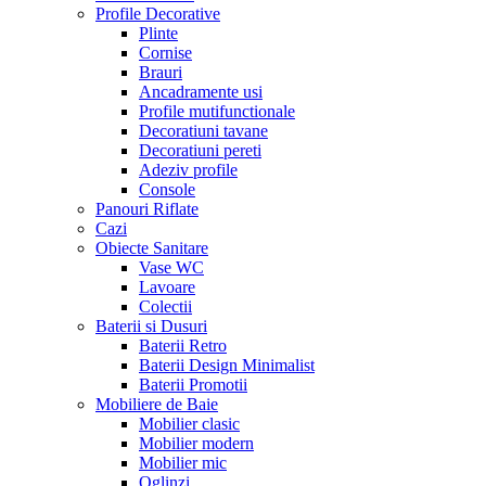
Profile Decorative
Plinte
Cornise
Brauri
Ancadramente usi
Profile mutifunctionale
Decoratiuni tavane
Decoratiuni pereti
Adeziv profile
Console
Panouri Riflate
Cazi
Obiecte Sanitare
Vase WC
Lavoare
Colectii
Baterii si Dusuri
Baterii Retro
Baterii Design Minimalist
Baterii Promotii
Mobiliere de Baie
Mobilier clasic
Mobilier modern
Mobilier mic
Oglinzi