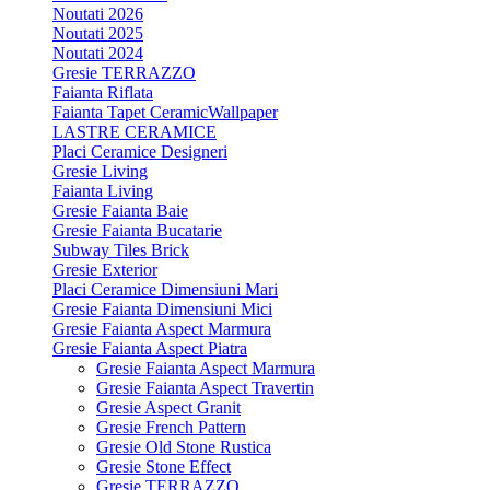
Noutati 2026
Noutati 2025
Noutati 2024
Gresie TERRAZZO
Faianta Riflata
Faianta Tapet CeramicWallpaper
LASTRE CERAMICE
Placi Ceramice Designeri
Gresie Living
Faianta Living
Gresie Faianta Baie
Gresie Faianta Bucatarie
Subway Tiles Brick
Gresie Exterior
Placi Ceramice Dimensiuni Mari
Gresie Faianta Dimensiuni Mici
Gresie Faianta Aspect Marmura
Gresie Faianta Aspect Piatra
Gresie Faianta Aspect Marmura
Gresie Faianta Aspect Travertin
Gresie Aspect Granit
Gresie French Pattern
Gresie Old Stone Rustica
Gresie Stone Effect
Gresie TERRAZZO