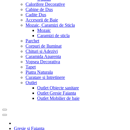
Calorifere Decorative
Cabine de Dus
Cadite Dus
Accesorii de Baie
Mozaic, Caramizi de Sticla
Mozaic
Caramizi de sticla
Parchet
Corpuri de Iluminat
Chituri si Adezivi
Caramida Aparenta
Vopsea Decorativa
Tapet
Piatra Naturala
Curatare si Intretinere
Outlet
Outlet Obiecte sanitare
Outlet Gresie Faianta
Outlet Mobilier de baie
Gresie si Faianta