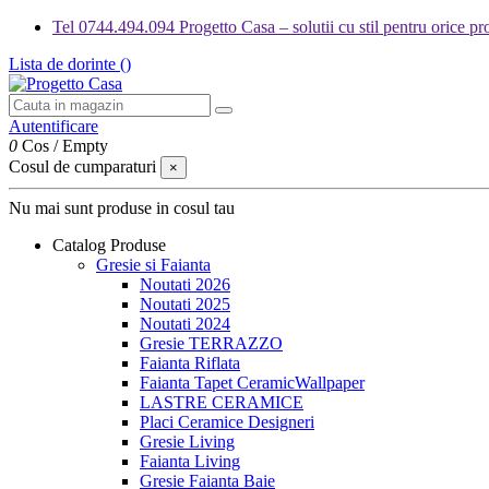
Tel 0744.494.094 Progetto Casa – solutii cu stil pentru orice pro
Lista de dorinte (
)
Autentificare
0
Cos
/
Empty
Cosul de cumparaturi
×
Nu mai sunt produse in cosul tau
Catalog Produse
Gresie si Faianta
Noutati 2026
Noutati 2025
Noutati 2024
Gresie TERRAZZO
Faianta Riflata
Faianta Tapet CeramicWallpaper
LASTRE CERAMICE
Placi Ceramice Designeri
Gresie Living
Faianta Living
Gresie Faianta Baie