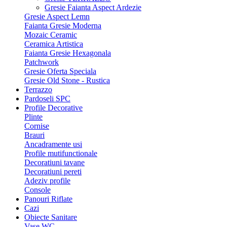
Gresie Faianta Aspect Ardezie
Gresie Aspect Lemn
Faianta Gresie Moderna
Mozaic Ceramic
Ceramica Artistica
Faianta Gresie Hexagonala
Patchwork
Gresie Oferta Speciala
Gresie Old Stone - Rustica
Terrazzo
Pardoseli SPC
Profile Decorative
Plinte
Cornise
Brauri
Ancadramente usi
Profile mutifunctionale
Decoratiuni tavane
Decoratiuni pereti
Adeziv profile
Console
Panouri Riflate
Cazi
Obiecte Sanitare
Vase WC