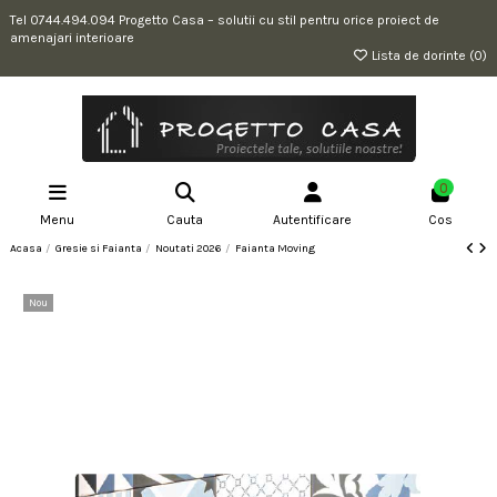
Tel 0744.494.094 Progetto Casa – solutii cu stil pentru orice proiect de
amenajari interioare
Lista de dorinte (
0
)
0
Menu
Cauta
Autentificare
Cos
Acasa
Gresie si Faianta
Noutati 2026
Faianta Moving
Nou