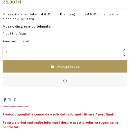
35,00 lei
Mozaic Ceramic Tatami 4.8x2.3 cm. Dreptunghiuri de 4.8x2.3 cm puse pe
plasa de 30x30 cm.
Mozaic din gresie portelanata.
Pret 35 lei/buc.
#mozaic_metalic
Adauga in cos
----------------------
Produs disponibil la comanda – solicitati informatii livrare / pret final.
Pentru a primi mai multe informatii despre acest produs va rugam sa ne
contactati