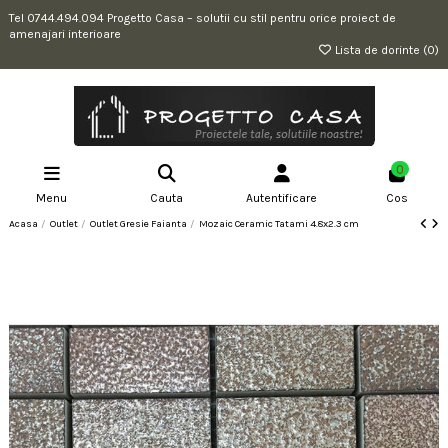
Tel 0744.494.094 Progetto Casa – solutii cu stil pentru orice proiect de
amenajari interioare
Lista de dorinte (
0
)
0
Menu
Cauta
Autentificare
Cos
Acasa
Outlet
Outlet Gresie Faianta
Mozaic Ceramic Tatami 4.8x2.3 cm