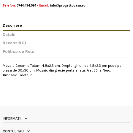
Telefon:
0744.494.094
- Email:
info@progettocasa.ro
Descriere
Detalii
Recenzii
(0)
Politica de Retur
Mozaic Ceramic Tatami 4.8x2.3 cm. Dreptunghiuri de 4.8x2.3 cm puse pe
plasa de 30x30 cm. Mozaic din gresie portelanata. Pret 35 lei/buc.
#mozaic_metalic
INFORMATII
CONTUL TAU