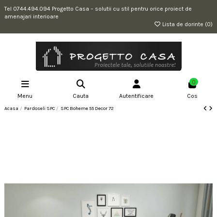
Tel 0744.494.094 Progetto Casa – solutii cu stil pentru orice proiect de
amenajari interioare
Lista de dorinte (
0
)
0
Menu
Cauta
Autentificare
Cos
Acasa
Pardoseli SPC
SPC Boheme 55 Decor 72