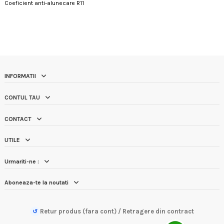
Coeficient anti-alunecare R11
INFORMATII
CONTUL TAU
CONTACT
UTILE
Urmariti-ne :
Aboneaza-te la noutati
Retur produs (fara cont) / Retragere din contract
↺