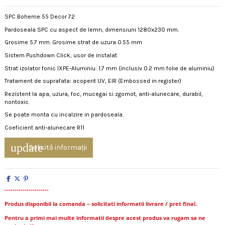
SPC Boheme 55 Decor 72
Pardoseala SPC cu aspect de lemn, dimensiuni 1280x230 mm.
Grosime 5.7 mm. Grosime strat de uzura 0.55 mm
Sistem Pushdown Click, usor de instalat
Strat izolator fonic IXPE-Aluminiu: 1.7 mm (inclusiv 0.2 mm folie de aluminiu)
Tratament de suprafata: acoperit UV, EIR (Embossed in register)
Rezistent la apa, uzura, foc, mucegai si zgomot, anti-alunecare, durabil,
nontoxic.
Se poate monta cu incalzire in pardoseala.
Coeficient anti-alunecare R11
update
Solicită informații
----------------------
Produs disponibil la comanda – solicitati informatii livrare / pret final.
Pentru a primi mai multe informatii despre acest produs va rugam sa ne