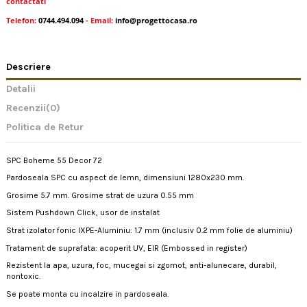
contactati
Telefon:
0744.494.094
- Email:
info@progettocasa.ro
Descriere
Detalii
Recenzii
(0)
Politica de Retur
SPC Boheme 55 Decor 72
Pardoseala SPC cu aspect de lemn, dimensiuni 1280x230 mm.
Grosime 5.7 mm. Grosime strat de uzura 0.55 mm
Sistem Pushdown Click, usor de instalat
Strat izolator fonic IXPE-Aluminiu: 1.7 mm (inclusiv 0.2 mm folie de aluminiu)
Tratament de suprafata: acoperit UV, EIR (Embossed in register)
Rezistent la apa, uzura, foc, mucegai si zgomot, anti-alunecare, durabil,
nontoxic.
Se poate monta cu incalzire in pardoseala.