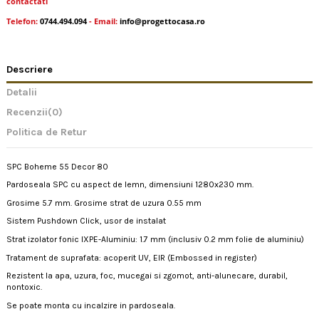
contactati
Telefon:
0744.494.094
- Email:
info@progettocasa.ro
Descriere
Detalii
Recenzii
(0)
Politica de Retur
SPC Boheme 55 Decor 80
Pardoseala SPC cu aspect de lemn, dimensiuni 1280x230 mm.
Grosime 5.7 mm. Grosime strat de uzura 0.55 mm
Sistem Pushdown Click, usor de instalat
Strat izolator fonic IXPE-Aluminiu: 1.7 mm (inclusiv 0.2 mm folie de aluminiu)
Tratament de suprafata: acoperit UV, EIR (Embossed in register)
Rezistent la apa, uzura, foc, mucegai si zgomot, anti-alunecare, durabil,
nontoxic.
Se poate monta cu incalzire in pardoseala.