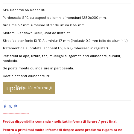
SPC Boheme 55 Decor 80
Pardoseala SPC cu aspect de lemn, dimensiuni 1280x230 mm.
Grosime 5.7 mm. Grosime strat de uzura 0.55 mm
Sistem Pushdown Click, usor de instalat
Strat izolator fonic IXPE-Aluminiu: 1.7 mm (inclusiv 0.2 mm folie de aluminiu)
Tratament de suprafata: acoperit UV, EIR (Embossed in register)
Rezistent la apa, uzura, foc, mucegai si zgomot, anti-alunecare, durabil,
nontoxic.
Se poate monta cu incalzire in pardoseala.
Coeficient anti-alunecare R11
update
Solicită informații
----------------------
Produs disponibil la comanda – solicitati informatii livrare / pret final.
Pentru a primi mai multe informatii despre acest produs va rugam sa ne