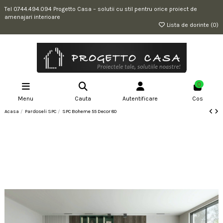
Tel 0744.494.094 Progetto Casa – solutii cu stil pentru orice proiect de
amenajari interioare
Lista de dorinte (
0
)
0
Menu
Cauta
Autentificare
Cos
Acasa
Pardoseli SPC
SPC Boheme 55 Decor 80