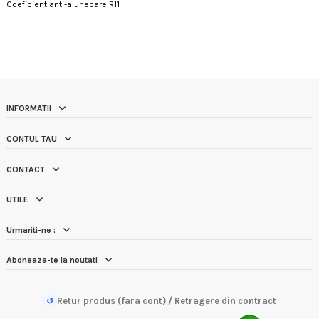
Coeficient anti-alunecare R11
INFORMATII
CONTUL TAU
CONTACT
UTILE
Urmariti-ne :
Aboneaza-te la noutati
Retur produs (fara cont) / Retragere din contract
↺