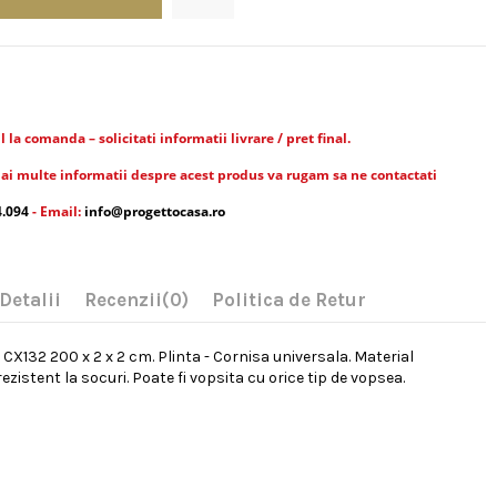
la comanda – solicitati informatii livrare / pret final.
ai multe informatii despre acest produs va rugam sa ne contactati
4.094
- Email:
info@progettocasa.ro
Detalii
Recenzii
(0)
Politica de Retur
 CX132 200 x 2 x 2 cm. Plinta - Cornisa universala. Material
zistent la socuri. Poate fi vopsita cu orice tip de vopsea.