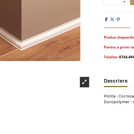
----------------------
Produs disponibil 
Pentru a primi m
Telefon:
0744.49
Descriere
Plinta - Cornisa
Duropolymer - re