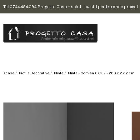
Tel 0744.494.094 Progetto Casa – solutii cu stil pentru orice proiect
Acasa
Profile Decorative
Plinte
Plinta - Cornisa CX132 - 200 x 2 x 2 cm