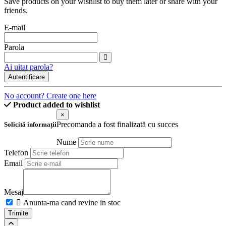
Save products on your wishlist to buy them later or share with your
friends.
E-mail
Parola
Ai uitat parola?
Autentificare
No account? Create one here
Product added to wishlist
×
Precomanda a fost finalizată cu succes
Solicită informații
Nume
Telefon
Email
Mesaj

Anunta-ma cand revine in stoc
Trimite