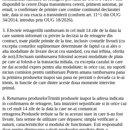
disponibil la cerere.Dupa transmiterea cererii, primesti automat, pe
email, o confirmare de primire care contine continutul declaratiei
tale, data si ora exacta a transmiterii (conform art. 11^1 din OUG
34/2014, introdus prin OUG 18/2026).
3. Efectele retrageriiIti rambursam in cel mult 14 zile de la data la
care suntem informati cu privire la decizia ta de retragere din
contract, toate platile primite de la tine, inclusiv costurile livrarii (cu
exceptia costurilor suplimentare determinate de faptul ca ai ales o
alta modalitate de livrare decat cea standard, cea mai ieftina, oferita
de noi).Efectuam rambursarea folosind aceeasi modalitate de plata
pe care ai folosit-o la tranzactia initiala, cu exceptia cazului in care
ne dai acordul expres pentru alta modalitate; in orice caz, nu suporti
niciun comision pentru rambursare.Putem amana rambursarea pana
la primirea produselor inapoi sau pana ne prezinti o dovada ca le-ai
trimis, in functie de care dintre aceste doua momente intervine
primul.
4. Returnarea produselorTrimiti produsele inapoi la adresa indicata
in confirmarea de retragere, fara intarzieri nejustificate si in orice caz
in cel mult 14 zile de la data la care ne-ai comunicat
retragerea.Produsele trebuie sa fie in aceeasi stare in care ti-au fost
livrate, fara semne de utilizare care depasesc simpla verificare a
naturii, caracteristicilor si modului de functionare. Esti responsabil
doar pentru diminuarea valorii produselor rezultata dintr-o