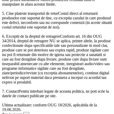
manipulare in afara acestor limite.
5. Cine plateste transportul de returCostul direct al returnarii
produselor este suportat de tine, cu exceptia cazului in care produsul
este defect, neconform sau nu corespunde comenzii (in aceste situatii
costul returului este suportat de noi).
6. Exceptii de la dreptul de retragereConform art. 16 din OUG
34/2014, dreptul de retragere NU se aplica, printre altele, la produse
confectionate dupa specificatiile tale sau personalizate in mod clar,
produse care se pot deteriora sau expira rapid, produse sigilate care
nu pot fi returnate din motive de igiena sau protectie a sanatatii si
care au fost desigilate dupa livrare, produse care dupa livrare sunt
inseparabil amestecate cu alte elemente, inregistrari audio/video sau
programe informatice sigilate care au fost desigilate,
ziare/periodice/reviste (cu exceptia abonamentelor), continut digital
nelivrat pe suport material daca prestarea a inceput cu acordul tau
expres si prealabil.
7. ContactPentru intrebari legate de aceasta politica, ne poti scrie la
datele de contact publicate pe site.
Ultima actualizare: conform OUG 18/2026, aplicabila de la
19.06.2026.