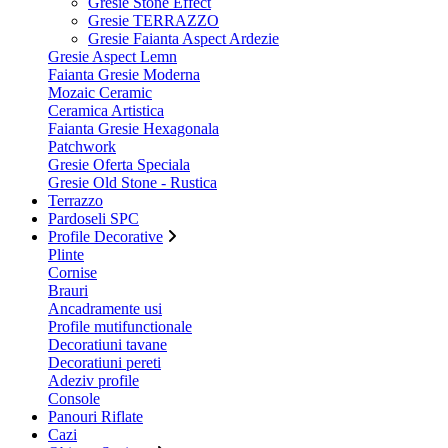
Gresie Stone Effect
Gresie TERRAZZO
Gresie Faianta Aspect Ardezie
Gresie Aspect Lemn
Faianta Gresie Moderna
Mozaic Ceramic
Ceramica Artistica
Faianta Gresie Hexagonala
Patchwork
Gresie Oferta Speciala
Gresie Old Stone - Rustica
Terrazzo
Pardoseli SPC
Profile Decorative
Plinte
Cornise
Brauri
Ancadramente usi
Profile mutifunctionale
Decoratiuni tavane
Decoratiuni pereti
Adeziv profile
Console
Panouri Riflate
Cazi