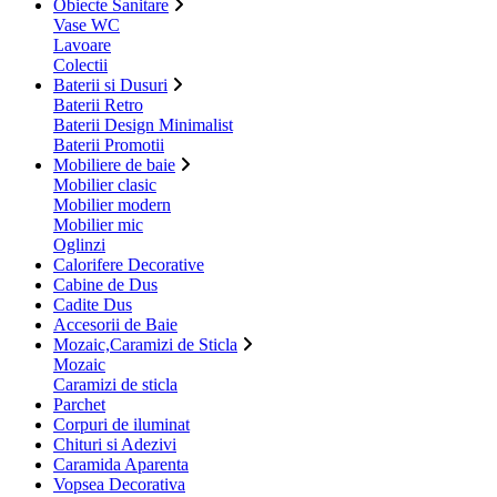
Obiecte Sanitare
Vase WC
Lavoare
Colectii
Baterii si Dusuri
Baterii Retro
Baterii Design Minimalist
Baterii Promotii
Mobiliere de baie
Mobilier clasic
Mobilier modern
Mobilier mic
Oglinzi
Calorifere Decorative
Cabine de Dus
Cadite Dus
Accesorii de Baie
Mozaic,Caramizi de Sticla
Mozaic
Caramizi de sticla
Parchet
Corpuri de iluminat
Chituri si Adezivi
Caramida Aparenta
Vopsea Decorativa