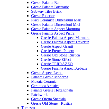
Gresie Faianta Baie
Gresie Faianta Bucatarie
Subway Tiles Brick
Gresie Exterior
Placi Ceramice Dimensiuni Mari
Gresie Faianta Dimensiuni Mici
Gresie Faianta Aspect Marmura
Gresie Faianta Aspect Piatra
Gresie Faianta Aspect Marmura
Gresie Faianta Aspect Travertin
Gresie Aspect Granit
Gresie French Pattern
Gresie Old Stone Rustica
Gresie Stone Effect
Gresie TERRAZZO
Gresie Faianta Aspect Ardezie
Gresie Aspect Lemn
Faianta Gresie Moderna
Mozaic Ceramic
Ceramica Artistica
Faianta Gresie Hexagonala
Patchwork
Gresie Oferta Speciala
Gresie Old Stone - Rustica
Terrazzo