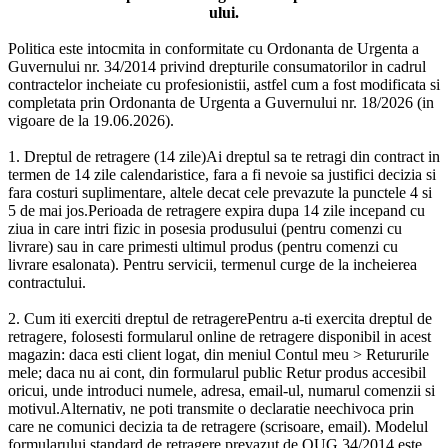
ului.
Politica este intocmita in conformitate cu Ordonanta de Urgenta a
Guvernului nr. 34/2014 privind drepturile consumatorilor in cadrul
contractelor incheiate cu profesionistii, astfel cum a fost modificata si
completata prin Ordonanta de Urgenta a Guvernului nr. 18/2026 (in
vigoare de la 19.06.2026).
1. Dreptul de retragere (14 zile)Ai dreptul sa te retragi din contract in
termen de 14 zile calendaristice, fara a fi nevoie sa justifici decizia si
fara costuri suplimentare, altele decat cele prevazute la punctele 4 si
5 de mai jos.Perioada de retragere expira dupa 14 zile incepand cu
ziua in care intri fizic in posesia produsului (pentru comenzi cu
livrare) sau in care primesti ultimul produs (pentru comenzi cu
livrare esalonata). Pentru servicii, termenul curge de la incheierea
contractului.
2. Cum iti exerciti dreptul de retragerePentru a-ti exercita dreptul de
retragere, folosesti formularul online de retragere disponibil in acest
magazin: daca esti client logat, din meniul Contul meu > Retururile
mele; daca nu ai cont, din formularul public Retur produs accesibil
oricui, unde introduci numele, adresa, email-ul, numarul comenzii si
motivul.Alternativ, ne poti transmite o declaratie neechivoca prin
care ne comunici decizia ta de retragere (scrisoare, email). Modelul
formularului standard de retragere prevazut de OUG 34/2014 este