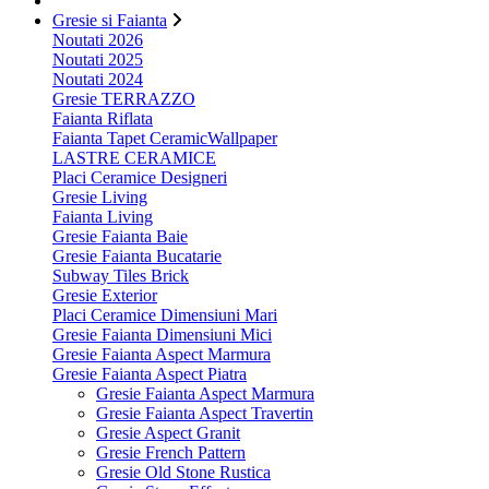
Gresie si Faianta
Noutati 2026
Noutati 2025
Noutati 2024
Gresie TERRAZZO
Faianta Riflata
Faianta Tapet CeramicWallpaper
LASTRE CERAMICE
Placi Ceramice Designeri
Gresie Living
Faianta Living
Gresie Faianta Baie
Gresie Faianta Bucatarie
Subway Tiles Brick
Gresie Exterior
Placi Ceramice Dimensiuni Mari
Gresie Faianta Dimensiuni Mici
Gresie Faianta Aspect Marmura
Gresie Faianta Aspect Piatra
Gresie Faianta Aspect Marmura
Gresie Faianta Aspect Travertin
Gresie Aspect Granit
Gresie French Pattern
Gresie Old Stone Rustica