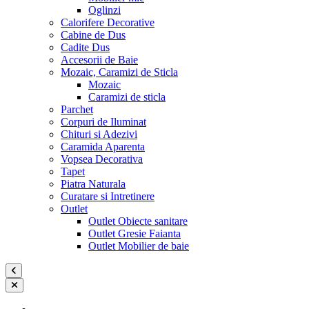
Oglinzi
Calorifere Decorative
Cabine de Dus
Cadite Dus
Accesorii de Baie
Mozaic, Caramizi de Sticla
Mozaic
Caramizi de sticla
Parchet
Corpuri de Iluminat
Chituri si Adezivi
Caramida Aparenta
Vopsea Decorativa
Tapet
Piatra Naturala
Curatare si Intretinere
Outlet
Outlet Obiecte sanitare
Outlet Gresie Faianta
Outlet Mobilier de baie