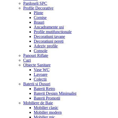
Pardoseli SPC
Profile Decorative
Plinte
Cornise
Brauri
Ancadramente usi
Profile mutifunctionale
Decoratiuni tavane
Decoratiuni pereti
Adeziv profile
Console
Panouri Riflate
Cazi
Obiecte Sanitare
Vase WC
Lavoare
Colectii
Baterii si Dusuri
Baterii Retro
Baterii Design Minimalist
Baterii Promotii
Mobiliere de Baie
Mobilier clasic
Mobilier modern
Mobilier mic