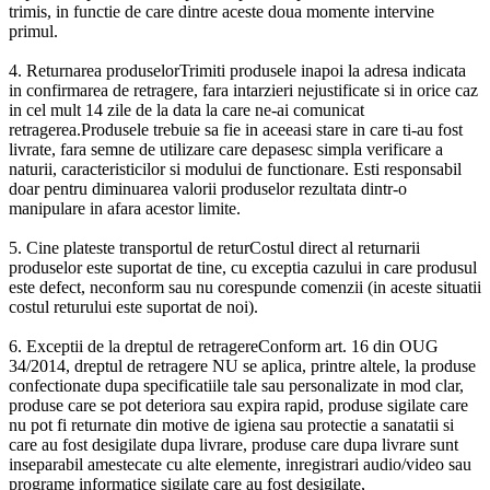
trimis, in functie de care dintre aceste doua momente intervine
primul.
4. Returnarea produselorTrimiti produsele inapoi la adresa indicata
in confirmarea de retragere, fara intarzieri nejustificate si in orice caz
in cel mult 14 zile de la data la care ne-ai comunicat
retragerea.Produsele trebuie sa fie in aceeasi stare in care ti-au fost
livrate, fara semne de utilizare care depasesc simpla verificare a
naturii, caracteristicilor si modului de functionare. Esti responsabil
doar pentru diminuarea valorii produselor rezultata dintr-o
manipulare in afara acestor limite.
5. Cine plateste transportul de returCostul direct al returnarii
produselor este suportat de tine, cu exceptia cazului in care produsul
este defect, neconform sau nu corespunde comenzii (in aceste situatii
costul returului este suportat de noi).
6. Exceptii de la dreptul de retragereConform art. 16 din OUG
34/2014, dreptul de retragere NU se aplica, printre altele, la produse
confectionate dupa specificatiile tale sau personalizate in mod clar,
produse care se pot deteriora sau expira rapid, produse sigilate care
nu pot fi returnate din motive de igiena sau protectie a sanatatii si
care au fost desigilate dupa livrare, produse care dupa livrare sunt
inseparabil amestecate cu alte elemente, inregistrari audio/video sau
programe informatice sigilate care au fost desigilate,