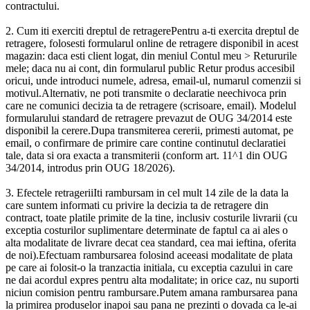
contractului.
2. Cum iti exerciti dreptul de retragerePentru a-ti exercita dreptul de
retragere, folosesti formularul online de retragere disponibil in acest
magazin: daca esti client logat, din meniul Contul meu > Retururile
mele; daca nu ai cont, din formularul public Retur produs accesibil
oricui, unde introduci numele, adresa, email-ul, numarul comenzii si
motivul.Alternativ, ne poti transmite o declaratie neechivoca prin
care ne comunici decizia ta de retragere (scrisoare, email). Modelul
formularului standard de retragere prevazut de OUG 34/2014 este
disponibil la cerere.Dupa transmiterea cererii, primesti automat, pe
email, o confirmare de primire care contine continutul declaratiei
tale, data si ora exacta a transmiterii (conform art. 11^1 din OUG
34/2014, introdus prin OUG 18/2026).
3. Efectele retrageriiIti rambursam in cel mult 14 zile de la data la
care suntem informati cu privire la decizia ta de retragere din
contract, toate platile primite de la tine, inclusiv costurile livrarii (cu
exceptia costurilor suplimentare determinate de faptul ca ai ales o
alta modalitate de livrare decat cea standard, cea mai ieftina, oferita
de noi).Efectuam rambursarea folosind aceeasi modalitate de plata
pe care ai folosit-o la tranzactia initiala, cu exceptia cazului in care
ne dai acordul expres pentru alta modalitate; in orice caz, nu suporti
niciun comision pentru rambursare.Putem amana rambursarea pana
la primirea produselor inapoi sau pana ne prezinti o dovada ca le-ai