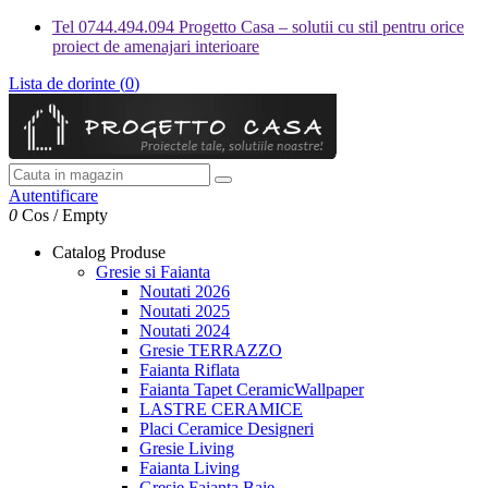
Tel 0744.494.094 Progetto Casa – solutii cu stil pentru orice
proiect de amenajari interioare
Lista de dorinte (
0
)
Autentificare
0
Cos
/
Empty
Catalog Produse
Gresie si Faianta
Noutati 2026
Noutati 2025
Noutati 2024
Gresie TERRAZZO
Faianta Riflata
Faianta Tapet CeramicWallpaper
LASTRE CERAMICE
Placi Ceramice Designeri
Gresie Living
Faianta Living
Gresie Faianta Baie