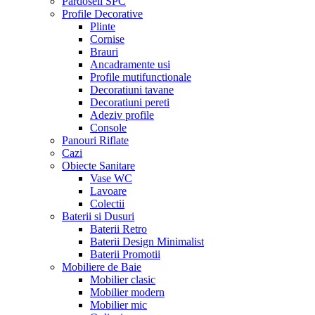
Pardoseli SPC
Profile Decorative
Plinte
Cornise
Brauri
Ancadramente usi
Profile mutifunctionale
Decoratiuni tavane
Decoratiuni pereti
Adeziv profile
Console
Panouri Riflate
Cazi
Obiecte Sanitare
Vase WC
Lavoare
Colectii
Baterii si Dusuri
Baterii Retro
Baterii Design Minimalist
Baterii Promotii
Mobiliere de Baie
Mobilier clasic
Mobilier modern
Mobilier mic