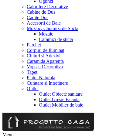
Oglinzi
Calorifere Decorative
Cabine de Dus
Cadite Dus
Accesorii de Baie
Mozaic, Caramizi de Sticla
Mozaic
Caramizi de sticla
Parchet
Corpuri de Iluminat
Chituri si Adezivi
Caramida Aparenta
Vopsea Decorativa
Tapet
Piatra Naturala
Curatare si Intretinere
Outlet
Outlet Obiecte sanitare
Outlet Gresie Faianta
Outlet Mobilier de baie
Menu