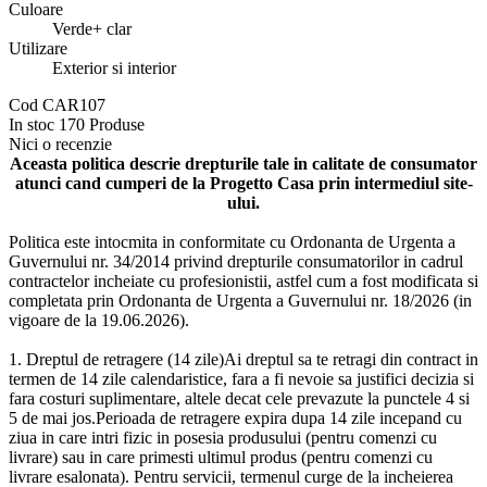
Culoare
Verde+ clar
Utilizare
Exterior si interior
Cod
CAR107
In stoc
170 Produse
Nici o recenzie
Aceasta politica descrie drepturile tale in calitate de consumator
atunci cand cumperi de la Progetto Casa prin intermediul site-
ului.
Politica este intocmita in conformitate cu Ordonanta de Urgenta a
Guvernului nr. 34/2014 privind drepturile consumatorilor in cadrul
contractelor incheiate cu profesionistii, astfel cum a fost modificata si
completata prin Ordonanta de Urgenta a Guvernului nr. 18/2026 (in
vigoare de la 19.06.2026).
1. Dreptul de retragere (14 zile)Ai dreptul sa te retragi din contract in
termen de 14 zile calendaristice, fara a fi nevoie sa justifici decizia si
fara costuri suplimentare, altele decat cele prevazute la punctele 4 si
5 de mai jos.Perioada de retragere expira dupa 14 zile incepand cu
ziua in care intri fizic in posesia produsului (pentru comenzi cu
livrare) sau in care primesti ultimul produs (pentru comenzi cu
livrare esalonata). Pentru servicii, termenul curge de la incheierea