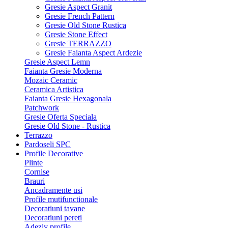
Gresie Aspect Granit
Gresie French Pattern
Gresie Old Stone Rustica
Gresie Stone Effect
Gresie TERRAZZO
Gresie Faianta Aspect Ardezie
Gresie Aspect Lemn
Faianta Gresie Moderna
Mozaic Ceramic
Ceramica Artistica
Faianta Gresie Hexagonala
Patchwork
Gresie Oferta Speciala
Gresie Old Stone - Rustica
Terrazzo
Pardoseli SPC
Profile Decorative
Plinte
Cornise
Brauri
Ancadramente usi
Profile mutifunctionale
Decoratiuni tavane
Decoratiuni pereti
Adeziv profile