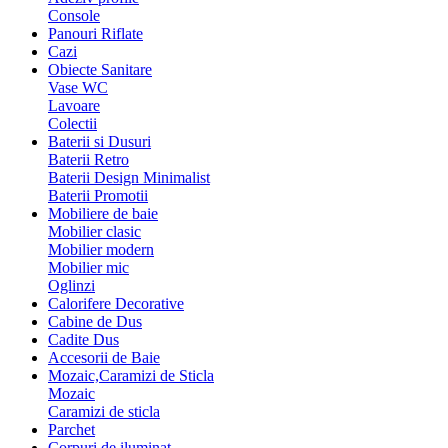
Console
Panouri Riflate
Cazi
Obiecte Sanitare
Vase WC
Lavoare
Colectii
Baterii si Dusuri
Baterii Retro
Baterii Design Minimalist
Baterii Promotii
Mobiliere de baie
Mobilier clasic
Mobilier modern
Mobilier mic
Oglinzi
Calorifere Decorative
Cabine de Dus
Cadite Dus
Accesorii de Baie
Mozaic,Caramizi de Sticla
Mozaic
Caramizi de sticla
Parchet
Corpuri de iluminat