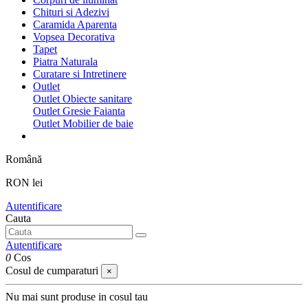
Chituri si Adezivi
Caramida Aparenta
Vopsea Decorativa
Tapet
Piatra Naturala
Curatare si Intretinere
Outlet
Outlet Obiecte sanitare
Outlet Gresie Faianta
Outlet Mobilier de baie
Română
RON lei
Autentificare
Cauta
Autentificare
0
Cos
Cosul de cumparaturi
×
Nu mai sunt produse in cosul tau