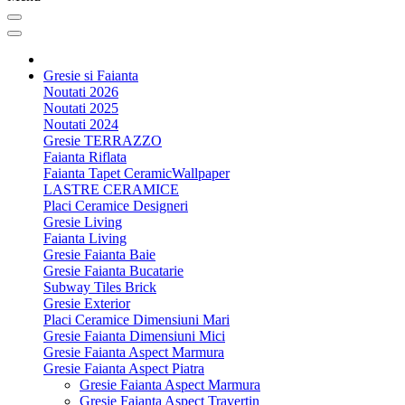
Gresie si Faianta
Noutati 2026
Noutati 2025
Noutati 2024
Gresie TERRAZZO
Faianta Riflata
Faianta Tapet CeramicWallpaper
LASTRE CERAMICE
Placi Ceramice Designeri
Gresie Living
Faianta Living
Gresie Faianta Baie
Gresie Faianta Bucatarie
Subway Tiles Brick
Gresie Exterior
Placi Ceramice Dimensiuni Mari
Gresie Faianta Dimensiuni Mici
Gresie Faianta Aspect Marmura
Gresie Faianta Aspect Piatra
Gresie Faianta Aspect Marmura
Gresie Faianta Aspect Travertin