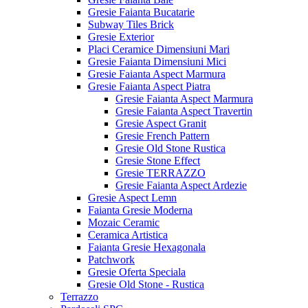
Gresie Faianta Bucatarie
Subway Tiles Brick
Gresie Exterior
Placi Ceramice Dimensiuni Mari
Gresie Faianta Dimensiuni Mici
Gresie Faianta Aspect Marmura
Gresie Faianta Aspect Piatra
Gresie Faianta Aspect Marmura
Gresie Faianta Aspect Travertin
Gresie Aspect Granit
Gresie French Pattern
Gresie Old Stone Rustica
Gresie Stone Effect
Gresie TERRAZZO
Gresie Faianta Aspect Ardezie
Gresie Aspect Lemn
Faianta Gresie Moderna
Mozaic Ceramic
Ceramica Artistica
Faianta Gresie Hexagonala
Patchwork
Gresie Oferta Speciala
Gresie Old Stone - Rustica
Terrazzo