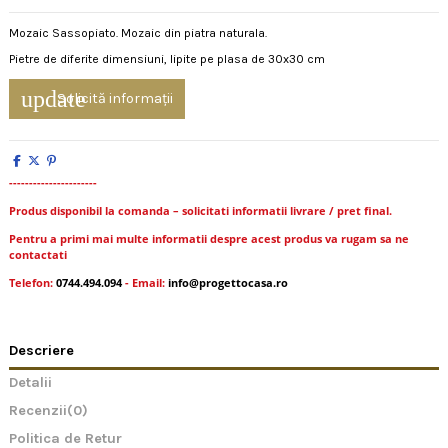
Mozaic Sassopiato. Mozaic din piatra naturala.
Pietre de diferite dimensiuni, lipite pe plasa de 30x30 cm
update
Solicită informații
----------------------
Produs disponibil la comanda – solicitati informatii livrare / pret final.
Pentru a primi mai multe informatii despre acest produs va rugam sa ne
contactati
Telefon:
0744.494.094
- Email:
info@progettocasa.ro
Descriere
Detalii
Recenzii
(0)
Politica de Retur