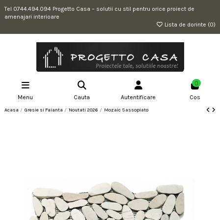
Tel 0744.494.094 Progetto Casa – solutii cu stil pentru orice proiect de
amenajari interioare
Lista de dorinte (
0
)
0
Menu
Cauta
Autentificare
Cos
Acasa
Gresie si Faianta
Noutati 2026
Mozaic Sassopiato