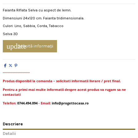
Faianta Riflata Selva cu aspect de lemn.
Dimensiuni 24x120 cm. Faianta tridimensionala.
Culori: Lino, Sabbia, Corda, Tabacco
Selva 3D
update
Solicită informații
----------------------
Produs disponibil la comanda – solicitati informatii livrare / pret final.
Pentru a primi mai multe informatii despre acest produs va rugam sa ne
contactati
Telefon:
0744.494.094
- Email:
info@progettocasa.ro
Descriere
Detalii