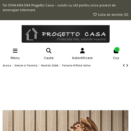
Tel 0744.494.094 Progetto Casa – solutii cu stil pentru orice proiect de
amenajari interioare
Lista de dorinte (
0
)
0
Menu
Cauta
Autentificare
Cos
Acasa
Gresie si Faianta
Noutati 2026
Faianta Riflata Selva