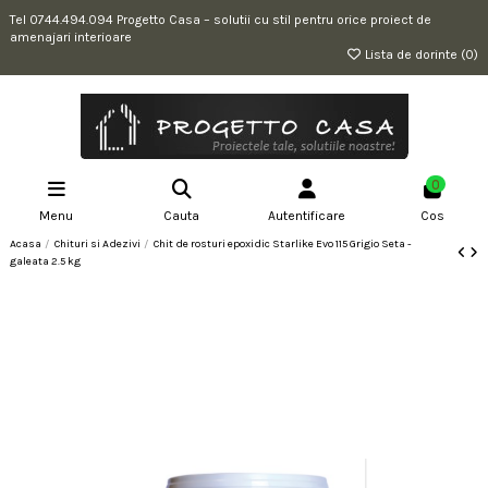
Tel 0744.494.094 Progetto Casa – solutii cu stil pentru orice proiect de
amenajari interioare
Lista de dorinte (
0
)
0
Menu
Cauta
Autentificare
Cos
Acasa
Chituri si Adezivi
Chit de rosturi epoxidic Starlike Evo 115 Grigio Seta -
galeata 2.5 kg