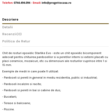
Telefon:
0744.494.094
- Email:
info@progettocasa.ro
Descriere
Detalii
Recenzii
(0)
Politica de Retur
Chit de rosturi epoxidic Starlike Evo - este un chit epoxidic bicomponent
adecvat pentru chituirea pardoselilor si a peretilor interni si externi placati cu
placi ceramice, mozaicuri, etc cu dimensiuni ale rosturilor cuprinse intre 1 si
15 mm.
Exemple de medii in care poate fi utilizat:
- Pardoseli si pereti in general in mediu residentia, public si industrial;
- Pardoseli incalzire si racite;
- Pardoseli si pereti in bai si cabine de dus;
- Bucatarii;
- Terase si balcoane;
- Piscine.