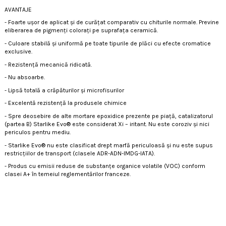
AVANTAJE
- Foarte uşor de aplicat şi de curăţat comparativ cu chiturile normale. Previne
eliberarea de pigmenți colorați pe suprafața ceramică.
- Culoare stabilă şi uniformă pe toate tipurile de plăci cu efecte cromatice
exclusive.
- Rezistenţă mecanică ridicată.
- Nu absoarbe.
- Lipsă totală a crăpăturilor şi microfisurilor
- Excelentă rezistenţă la produsele chimice
- Spre deosebire de alte mortare epoxidice prezente pe piață, catalizatorul
(partea B) Starlike Evo® este considerat Xi – iritant. Nu este coroziv și nici
periculos pentru mediu.
- Starlike Evo® nu este clasificat drept marfă periculoasă și nu este supus
restricțiilor de transport (clasele ADR-ADN-IMDG-IATA).
- Produs cu emisii reduse de substanțe organice volatile (VOC) conform
clasei A+ în temeiul reglementărilor franceze.