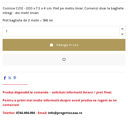
Cornisa C212 - 200 x 7.5 x 4 cm. Pret pe metru liniar. Comenzi doar la baghete
intregi - doi metri liniari.
Pret bagheta de 2 metri = 186 lei
Adauga in cos
----------------------
Produs disponibil la comanda – solicitati informatii livrare / pret final.
Pentru a primi mai multe informatii despre acest produs va rugam sa ne
contactati
Telefon:
0744.494.094
- Email:
info@progettocasa.ro