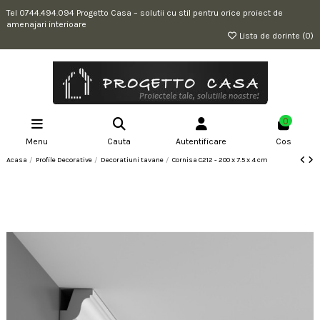
Tel 0744.494.094 Progetto Casa – solutii cu stil pentru orice proiect de
amenajari interioare
Lista de dorinte (
0
)
0
Menu
Cauta
Autentificare
Cos
Acasa
Profile Decorative
Decoratiuni tavane
Cornisa C212 - 200 x 7.5 x 4 cm