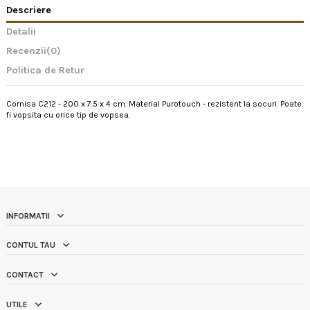
Descriere
Detalii
Recenzii
(0)
Politica de Retur
Cornisa C212 - 200 x 7.5 x 4 cm. Material Purotouch - rezistent la socuri. Poate
fi vopsita cu orice tip de vopsea.
INFORMATII
CONTUL TAU
CONTACT
UTILE