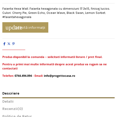
Faianta Hexa Wall. Faianta hexagonala cu dimensiuni 17.3x15, finisaj lucios.
Culori: Cherry Pie, Green Echo, Ocean Wave, Black Swan, Lemon Sorbet.
#faiantahexagonala
update
Solicită informații
----------------------
Produs disponibil la comanda – solicitati informatii livrare / pret final.
Pentru a primi mai multe informatii despre acest produs va rugam sa ne
contactati
Telefon:
0744.494.094
- Email:
info@progettocasa.ro
Descriere
Detalii
Recenzii
(0)
Politica de Retur