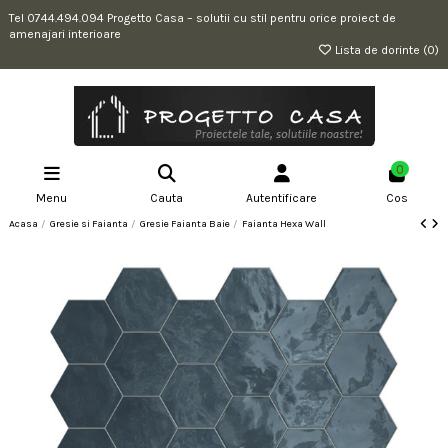
Tel 0744.494.094 Progetto Casa – solutii cu stil pentru orice proiect de
amenajari interioare
Lista de dorinte (
0
)
0
Menu
Cauta
Autentificare
Cos
Acasa
Gresie si Faianta
Gresie Faianta Baie
Faianta Hexa Wall