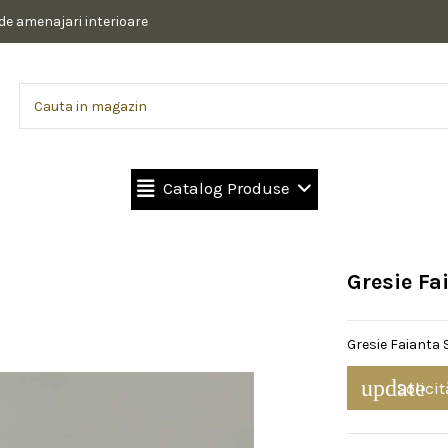
 de amenajari interioare
Catalog Produse
Gresie Fa
Gresie Faianta 
update
Solicit