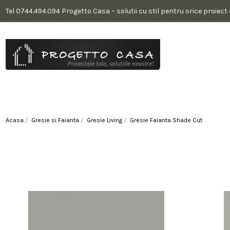
Tel 0744.494.094 Progetto Casa – solutii cu stil pentru orice proiect
Acasa
Gresie si Faianta
Gresie Living
Gresie Faianta Shade Cut