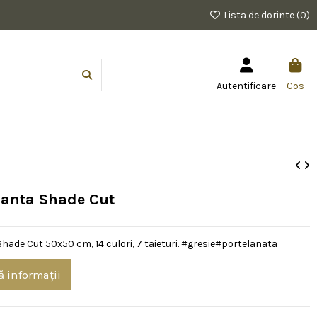
Lista de dorinte (
0
)
Autentificare
Cos
ianta Shade Cut
Shade Cut 50x50 cm, 14 culori, 7 taieturi. #gresie#portelanata
ă informații