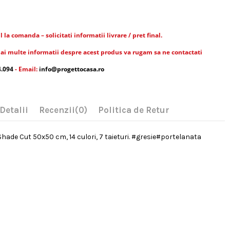
la comanda – solicitati informatii livrare / pret final.
ai multe informatii despre acest produs va rugam sa ne contactati
4.094
- Email:
info@progettocasa.ro
Detalii
Recenzii
(0)
Politica de Retur
Shade Cut 50x50 cm, 14 culori, 7 taieturi. #gresie#portelanata