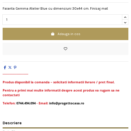
Faianta Gemma Atelier Blue cu dimensiuni 30x44 cm. Finisaj mat
Adauga in cos
----------------------
Produs disponibil la comanda – solicitati informatii livrare / pret final.
Pentru a primi mai multe informatii despre acest produs va rugam sa ne
contactati
Telefon:
0744.494.094
- Email:
info@progettocasa.ro
Descriere