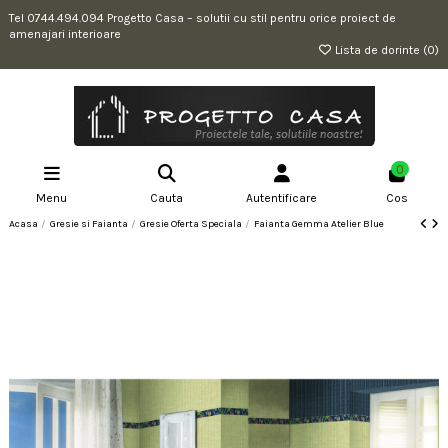
Tel 0744.494.094 Progetto Casa – solutii cu stil pentru orice proiect de
amenajari interioare
Lista de dorinte (
0
)
0
Menu
Cauta
Autentificare
Cos
Acasa
Gresie si Faianta
Gresie Oferta Speciala
Faianta Gemma Atelier Blue