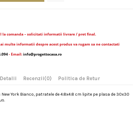
la comanda – solicitati informatii livrare / pret final.
ai multe informatii despre acest produs va rugam sa ne contactati
4.094
- Email:
info@progettocasa.ro
Detalii
Recenzii
(0)
Politica de Retur
New York Bianco, patratele de 4.8x4.8 cm lipite pe plasa de 30x30
us.