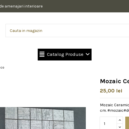
 de amenajari interioare
Catalog Produse
nco
Mozaic C
25,00 lei
Mozaic Ceramic 
cm. #mozaic#d