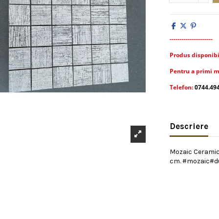
----------------------
Produs disponibil 
Pentru a primi m
Telefon:
0744.49
Descriere
Mozaic Ceramic 
cm. #mozaic#d