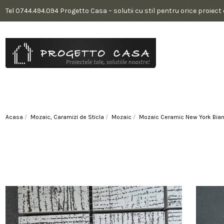
Tel 0744.494.094 Progetto Casa – solutii cu stil pentru orice proiect
Acasa
Mozaic, Caramizi de Sticla
Mozaic
Mozaic Ceramic New York Bia