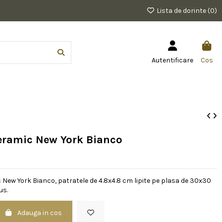
Lista de dorinte (
0
)
Autentificare
Cos
eramic New York Bianco
New York Bianco, patratele de 4.8x4.8 cm lipite pe plasa de 30x30
us.
Adauga in cos