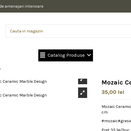
 de amenajari interioare
Catalog Produse
n
Mozaic C
35,00 lei
Mozaic Ceramic
cm.
#mozaic#gresie
Pret 35 lei/buc.