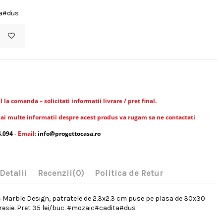
a#dus
la comanda – solicitati informatii livrare / pret final.
ai multe informatii despre acest produs va rugam sa ne contactati
4.094
- Email:
info@progettocasa.ro
Detalii
Recenzii
(0)
Politica de Retur
 Marble Design, patratele de 2.3x2.3 cm puse pe plasa de 30x30
esie. Pret 35 lei/buc. #mozaic#cadita#dus