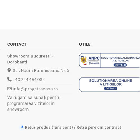
CONTACT
UTILE
Showroom Bucuresti -
Dorobanti
Str. Naum Ramniceanu Nr. 5
+40.744.494.094
info@progettocasa.ro
Va rugam sa sunați pentru
programarea vizitelor în
showroom
↺
Retur produs (fara cont) / Retragere din contract