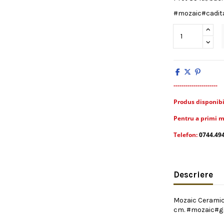
#mozaic#cadit
----------------------
Produs disponibil 
Pentru a primi m
Telefon:
0744.49
Descriere
Mozaic Ceramic
cm. #mozaic#gr