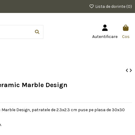
Lista de dorinte (
0
)
Autentificare
Cos
eramic Marble Design
 Marble Design, patratele de 2.3x2.3 cm puse pe plasa de 30x30
.