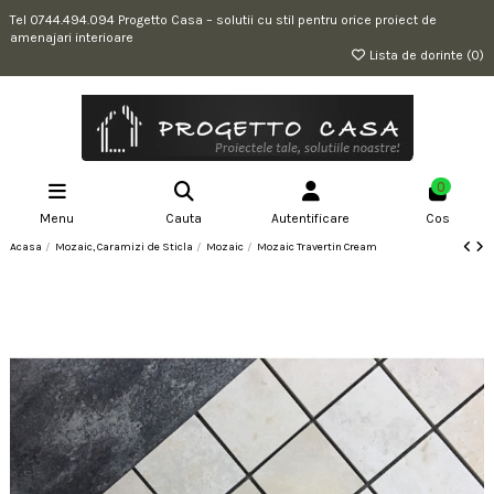
Tel 0744.494.094 Progetto Casa – solutii cu stil pentru orice proiect de
amenajari interioare
Lista de dorinte (
0
)
0
Menu
Cauta
Autentificare
Cos
Acasa
Mozaic, Caramizi de Sticla
Mozaic
Mozaic Travertin Cream