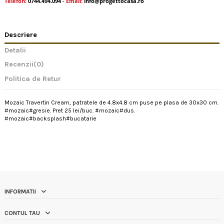
Telefon:
0744.494.094
- Email:
info@progettocasa.ro
Descriere
Detalii
Recenzii
(0)
Politica de Retur
Mozaic Travertin Cream, patratele de 4.8x4.8 cm puse pe plasa de 30x30 cm.
#mozaic#gresie. Pret 25 lei/buc. #mozaic#dus.
#mozaic#backsplash#bucatarie
INFORMATII
CONTUL TAU