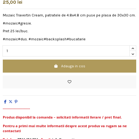
25,00 lei
Mozaic Travertin Cream, patratele de 4.8x4.8 cm puse pe plasa de 30x30 cm.
#mozaic#gresie.
Pret 25 lei/buc.
#mozaic#dus. #mozaic#backsplash#bucatarie
Adauga in cos
----------------------
Produs disponibil la comanda – solicitati informatii livrare / pret final.
Pentru a primi mai multe informatii despre acest produs va rugam sa ne
contactati