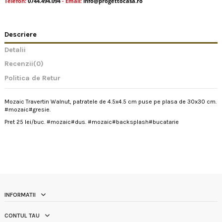
Telefon:
0744.494.094
- Email:
info@progettocasa.ro
Descriere
Detalii
Recenzii
(0)
Politica de Retur
Mozaic Travertin Walnut, patratele de 4.5x4.5 cm puse pe plasa de 30x30 cm.
#mozaic#gresie.
Pret 25 lei/buc. #mozaic#dus. #mozaic#backsplash#bucatarie
INFORMATII
CONTUL TAU