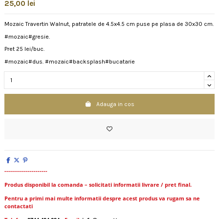
25,00 lei
Mozaic Travertin Walnut, patratele de 4.5x4.5 cm puse pe plasa de 30x30 cm.
#mozaic#gresie.
Pret 25 lei/buc.
#mozaic#dus. #mozaic#backsplash#bucatarie
Adauga in cos
----------------------
Produs disponibil la comanda – solicitati informatii livrare / pret final.
Pentru a primi mai multe informatii despre acest produs va rugam sa ne
contactati