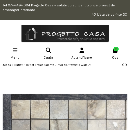
Tel 0744.494.094 Progetto Casa – solutii cu stil pentru orice proiect de
amenajari interioare
Lista de dorinte (
0
)
0
Menu
Cauta
Autentificare
Cos
Acasa
Outlet
Outlet Gresie Faianta
Mozaic Travertin Walnut