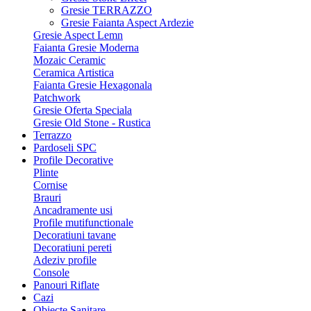
Gresie TERRAZZO
Gresie Faianta Aspect Ardezie
Gresie Aspect Lemn
Faianta Gresie Moderna
Mozaic Ceramic
Ceramica Artistica
Faianta Gresie Hexagonala
Patchwork
Gresie Oferta Speciala
Gresie Old Stone - Rustica
Terrazzo
Pardoseli SPC
Profile Decorative
Plinte
Cornise
Brauri
Ancadramente usi
Profile mutifunctionale
Decoratiuni tavane
Decoratiuni pereti
Adeziv profile
Console
Panouri Riflate
Cazi
Obiecte Sanitare