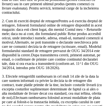
livrare) sau in care primesti ultimul produs (pentru comenzi cu
livrare esalonata). Pentru servicii, termenul curge de la incheierea
contractului.
2. Cum iti exerciti dreptul de retragerePentru a-ti exercita dreptul de
retragere, folosesti formularul online de retragere disponibil in acest
magazin: daca esti client logat, din meniul Contul meu > Retururile
mele; daca nu ai cont, din formularul public Retur produs accesibil
oricui, unde introduci numele, adresa, email-ul, numarul comenzii si
motivul.Alternativ, ne poti transmite o declaratie neechivoca prin
care ne comunici decizia ta de retragere (scrisoare, email). Modelul
formularului standard de retragere prevazut de OUG 34/2014 este
disponibil la cerere.Dupa transmiterea cererii, primesti automat, pe
email, o confirmare de primire care contine continutul declaratiei
tale, data si ora exacta a transmiterii (conform art. 11^1 din OUG
34/2014, introdus prin OUG 18/2026).
3. Efectele retrageriiIti rambursam in cel mult 14 zile de la data la
care suntem informati cu privire la decizia ta de retragere din
contract, toate platile primite de la tine, inclusiv costurile livrarii (cu
exceptia costurilor suplimentare determinate de faptul ca ai ales o
alta modalitate de livrare decat cea standard, cea mai ieftina, oferita
de noi).Efectuam rambursarea folosind aceeasi modalitate de plata
pe care ai folosit-o la tranzactia initiala, cu exceptia cazului in care