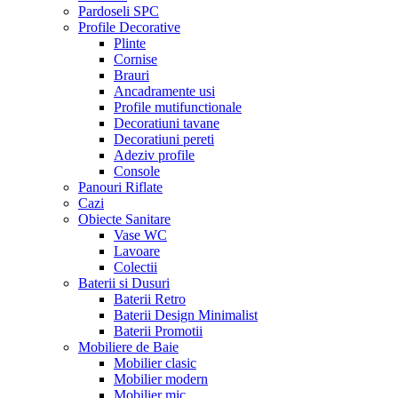
Pardoseli SPC
Profile Decorative
Plinte
Cornise
Brauri
Ancadramente usi
Profile mutifunctionale
Decoratiuni tavane
Decoratiuni pereti
Adeziv profile
Console
Panouri Riflate
Cazi
Obiecte Sanitare
Vase WC
Lavoare
Colectii
Baterii si Dusuri
Baterii Retro
Baterii Design Minimalist
Baterii Promotii
Mobiliere de Baie
Mobilier clasic
Mobilier modern
Mobilier mic