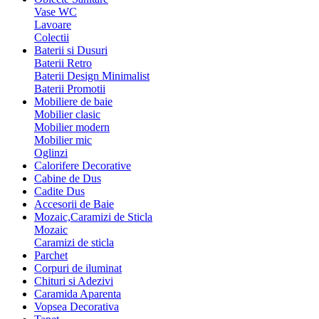
Vase WC
Lavoare
Colectii
Baterii si Dusuri
Baterii Retro
Baterii Design Minimalist
Baterii Promotii
Mobiliere de baie
Mobilier clasic
Mobilier modern
Mobilier mic
Oglinzi
Calorifere Decorative
Cabine de Dus
Cadite Dus
Accesorii de Baie
Mozaic,Caramizi de Sticla
Mozaic
Caramizi de sticla
Parchet
Corpuri de iluminat
Chituri si Adezivi
Caramida Aparenta
Vopsea Decorativa