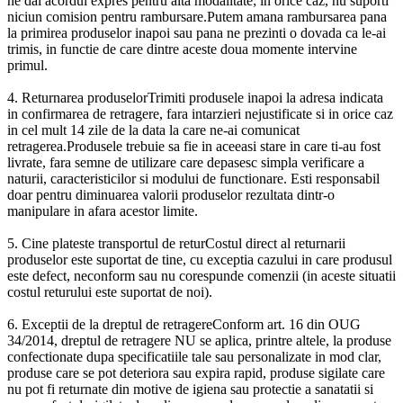
ne dai acordul expres pentru alta modalitate; in orice caz, nu suporti
niciun comision pentru rambursare.Putem amana rambursarea pana
la primirea produselor inapoi sau pana ne prezinti o dovada ca le-ai
trimis, in functie de care dintre aceste doua momente intervine
primul.
4. Returnarea produselorTrimiti produsele inapoi la adresa indicata
in confirmarea de retragere, fara intarzieri nejustificate si in orice caz
in cel mult 14 zile de la data la care ne-ai comunicat
retragerea.Produsele trebuie sa fie in aceeasi stare in care ti-au fost
livrate, fara semne de utilizare care depasesc simpla verificare a
naturii, caracteristicilor si modului de functionare. Esti responsabil
doar pentru diminuarea valorii produselor rezultata dintr-o
manipulare in afara acestor limite.
5. Cine plateste transportul de returCostul direct al returnarii
produselor este suportat de tine, cu exceptia cazului in care produsul
este defect, neconform sau nu corespunde comenzii (in aceste situatii
costul returului este suportat de noi).
6. Exceptii de la dreptul de retragereConform art. 16 din OUG
34/2014, dreptul de retragere NU se aplica, printre altele, la produse
confectionate dupa specificatiile tale sau personalizate in mod clar,
produse care se pot deteriora sau expira rapid, produse sigilate care
nu pot fi returnate din motive de igiena sau protectie a sanatatii si