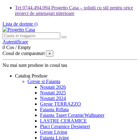
Tel 0744.494.094 Progetto Casa – solutii cu stil pentru orice
proiect de amenajari interioare
Lista de dorinte (
)
Autentificare
0
Cos
/
Empty
Cosul de cumparaturi
×
Nu mai sunt produse in cosul tau
Catalog Produse
Gresie si Faianta
Noutati 2026
Noutati 2025
Noutati 2024
Gresie TERRAZZO
Faianta Riflata
Faianta Tapet CeramicWallpaper
LASTRE CERAMICE
Placi Ceramice Designeri
Gresie Living
Faianta Living