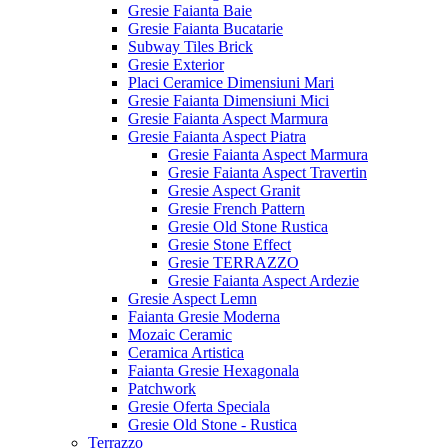
Gresie Faianta Baie
Gresie Faianta Bucatarie
Subway Tiles Brick
Gresie Exterior
Placi Ceramice Dimensiuni Mari
Gresie Faianta Dimensiuni Mici
Gresie Faianta Aspect Marmura
Gresie Faianta Aspect Piatra
Gresie Faianta Aspect Marmura
Gresie Faianta Aspect Travertin
Gresie Aspect Granit
Gresie French Pattern
Gresie Old Stone Rustica
Gresie Stone Effect
Gresie TERRAZZO
Gresie Faianta Aspect Ardezie
Gresie Aspect Lemn
Faianta Gresie Moderna
Mozaic Ceramic
Ceramica Artistica
Faianta Gresie Hexagonala
Patchwork
Gresie Oferta Speciala
Gresie Old Stone - Rustica
Terrazzo