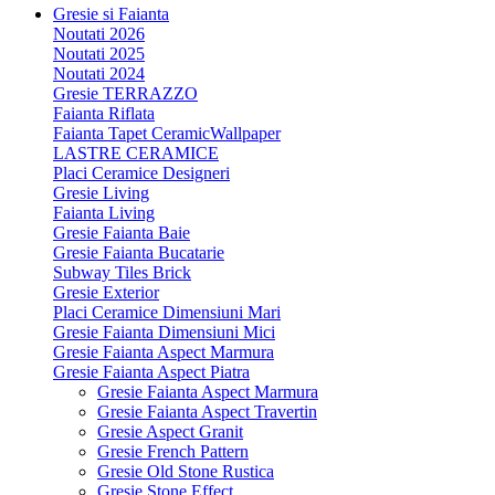
Gresie si Faianta
Noutati 2026
Noutati 2025
Noutati 2024
Gresie TERRAZZO
Faianta Riflata
Faianta Tapet CeramicWallpaper
LASTRE CERAMICE
Placi Ceramice Designeri
Gresie Living
Faianta Living
Gresie Faianta Baie
Gresie Faianta Bucatarie
Subway Tiles Brick
Gresie Exterior
Placi Ceramice Dimensiuni Mari
Gresie Faianta Dimensiuni Mici
Gresie Faianta Aspect Marmura
Gresie Faianta Aspect Piatra
Gresie Faianta Aspect Marmura
Gresie Faianta Aspect Travertin
Gresie Aspect Granit
Gresie French Pattern
Gresie Old Stone Rustica
Gresie Stone Effect