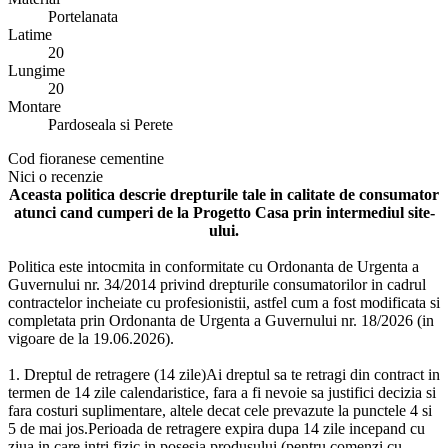
Portelanata
Latime
20
Lungime
20
Montare
Pardoseala si Perete
Cod
fioranese cementine
Nici o recenzie
Aceasta politica descrie drepturile tale in calitate de consumator
atunci cand cumperi de la Progetto Casa prin intermediul site-
ului.
Politica este intocmita in conformitate cu Ordonanta de Urgenta a
Guvernului nr. 34/2014 privind drepturile consumatorilor in cadrul
contractelor incheiate cu profesionistii, astfel cum a fost modificata si
completata prin Ordonanta de Urgenta a Guvernului nr. 18/2026 (in
vigoare de la 19.06.2026).
1. Dreptul de retragere (14 zile)Ai dreptul sa te retragi din contract in
termen de 14 zile calendaristice, fara a fi nevoie sa justifici decizia si
fara costuri suplimentare, altele decat cele prevazute la punctele 4 si
5 de mai jos.Perioada de retragere expira dupa 14 zile incepand cu
ziua in care intri fizic in posesia produsului (pentru comenzi cu