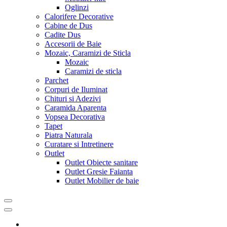
Oglinzi
Calorifere Decorative
Cabine de Dus
Cadite Dus
Accesorii de Baie
Mozaic, Caramizi de Sticla
Mozaic
Caramizi de sticla
Parchet
Corpuri de Iluminat
Chituri si Adezivi
Caramida Aparenta
Vopsea Decorativa
Tapet
Piatra Naturala
Curatare si Intretinere
Outlet
Outlet Obiecte sanitare
Outlet Gresie Faianta
Outlet Mobilier de baie