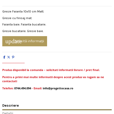
Gresie Faianta 10x10 cm Matt.
Gresie cu finisaj mat.
Faianta baie. Faianta bucatarie.
Gresie bucatarie. Gresie baie.
update
Solicită informații
----------------------
Produs disponibil la comanda – solicitati informatii livrare / pret final.
Pentru a primi mai multe informatii despre acest produs va rugam sa ne
contactati
Telefon:
0744.494.094
- Email:
info@progettocasa.ro
Descriere
Detalii