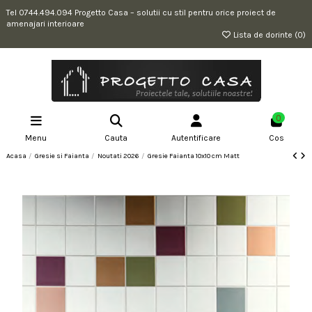
Tel 0744.494.094 Progetto Casa – solutii cu stil pentru orice proiect de
amenajari interioare
Lista de dorinte (
0
)
0
Menu
Cauta
Autentificare
Cos
Acasa
Gresie si Faianta
Noutati 2026
Gresie Faianta 10x10 cm Matt