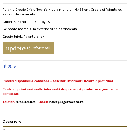
Faianta Gresie Brick New York cu dimensiuni 6x25 cm. Gresie si faianta cu
aspect de caramida.
Culori: Almond, Black, Grey, White.
Se poate monta si la exterior si pe pardoseala.
Gresie brick. Faianta brick
update
Solicită informații
----------------------
Produs disponibil la comanda – solicitati informatii livrare / pret final.
Pentru a primi mai multe informatii despre acest produs va rugam sa ne
contactati
Telefon:
0744.494.094
- Email:
info@progettocasa.ro
Descriere