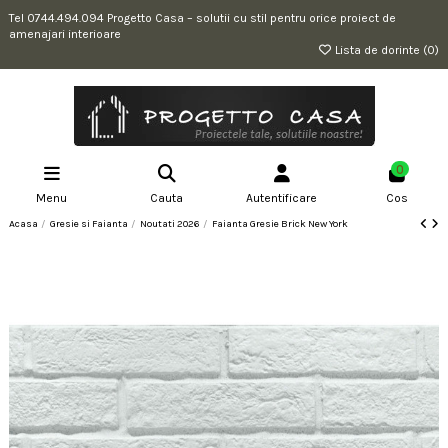
Tel 0744.494.094 Progetto Casa – solutii cu stil pentru orice proiect de
amenajari interioare
Lista de dorinte (
0
)
0
Menu
Cauta
Autentificare
Cos
Acasa
Gresie si Faianta
Noutati 2026
Faianta Gresie Brick New York