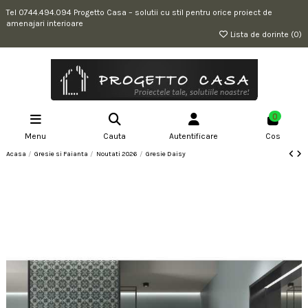
Tel 0744.494.094 Progetto Casa – solutii cu stil pentru orice proiect de
amenajari interioare
Lista de dorinte (
0
)
0
Menu
Cauta
Autentificare
Cos
Acasa
Gresie si Faianta
Noutati 2026
Gresie Daisy