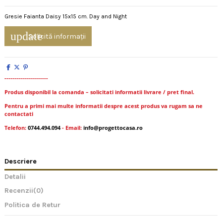
Gresie Faianta Daisy 15x15 cm. Day and Night
update
Solicită informații
----------------------
Produs disponibil la comanda – solicitati informatii livrare / pret final.
Pentru a primi mai multe informatii despre acest produs va rugam sa ne
contactati
Telefon:
0744.494.094
- Email:
info@progettocasa.ro
Descriere
Detalii
Recenzii
(0)
Politica de Retur