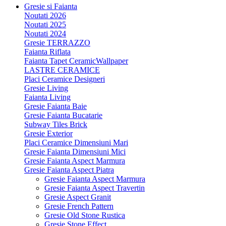
Gresie si Faianta
Noutati 2026
Noutati 2025
Noutati 2024
Gresie TERRAZZO
Faianta Riflata
Faianta Tapet CeramicWallpaper
LASTRE CERAMICE
Placi Ceramice Designeri
Gresie Living
Faianta Living
Gresie Faianta Baie
Gresie Faianta Bucatarie
Subway Tiles Brick
Gresie Exterior
Placi Ceramice Dimensiuni Mari
Gresie Faianta Dimensiuni Mici
Gresie Faianta Aspect Marmura
Gresie Faianta Aspect Piatra
Gresie Faianta Aspect Marmura
Gresie Faianta Aspect Travertin
Gresie Aspect Granit
Gresie French Pattern
Gresie Old Stone Rustica
Gresie Stone Effect