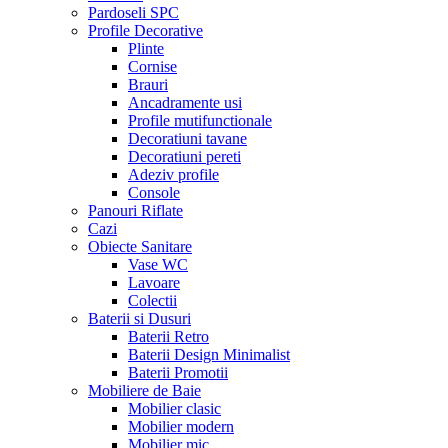
Pardoseli SPC
Profile Decorative
Plinte
Cornise
Brauri
Ancadramente usi
Profile mutifunctionale
Decoratiuni tavane
Decoratiuni pereti
Adeziv profile
Console
Panouri Riflate
Cazi
Obiecte Sanitare
Vase WC
Lavoare
Colectii
Baterii si Dusuri
Baterii Retro
Baterii Design Minimalist
Baterii Promotii
Mobiliere de Baie
Mobilier clasic
Mobilier modern
Mobilier mic