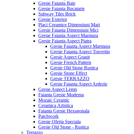
Gresie Faianta Baie
Gresie Faianta Bucatarie
Subway Tiles Brick
Gresie Exterior
Placi Ceramice Dimensiuni Mari
Gresie Faianta Dimensiuni Mici
Gresie Faianta Aspect Marmura
Gresie Faianta Aspect Piatra
Gresie Faianta Aspect Marmura
Gresie Faianta Aspect Travertin
Gresie Aspect Granit
Gresie French Pattern
Gresie Old Stone Rustica
Gresie Stone Effect
Gresie TERRAZZO
Gresie Faianta Aspect Ardezie
Gresie Aspect Lemn
Faianta Gresie Moderna
Mozaic Ceramic
Ceramica Artistica
Faianta Gresie Hexagonala
Patchwork
Gresie Oferta Speciala
Gresie Old Stone - Rustica
Terrazzo