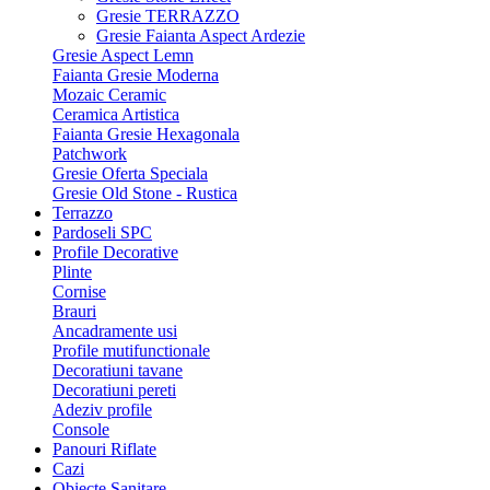
Gresie TERRAZZO
Gresie Faianta Aspect Ardezie
Gresie Aspect Lemn
Faianta Gresie Moderna
Mozaic Ceramic
Ceramica Artistica
Faianta Gresie Hexagonala
Patchwork
Gresie Oferta Speciala
Gresie Old Stone - Rustica
Terrazzo
Pardoseli SPC
Profile Decorative
Plinte
Cornise
Brauri
Ancadramente usi
Profile mutifunctionale
Decoratiuni tavane
Decoratiuni pereti
Adeziv profile
Console
Panouri Riflate
Cazi
Obiecte Sanitare