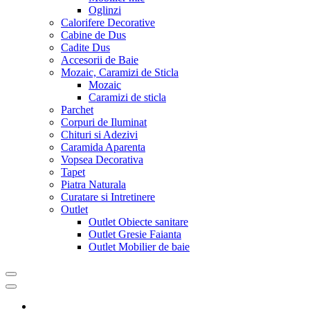
Oglinzi
Calorifere Decorative
Cabine de Dus
Cadite Dus
Accesorii de Baie
Mozaic, Caramizi de Sticla
Mozaic
Caramizi de sticla
Parchet
Corpuri de Iluminat
Chituri si Adezivi
Caramida Aparenta
Vopsea Decorativa
Tapet
Piatra Naturala
Curatare si Intretinere
Outlet
Outlet Obiecte sanitare
Outlet Gresie Faianta
Outlet Mobilier de baie