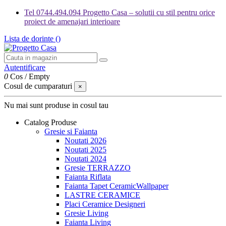
Tel 0744.494.094 Progetto Casa – solutii cu stil pentru orice
proiect de amenajari interioare
Lista de dorinte (
)
Autentificare
0
Cos
/
Empty
Cosul de cumparaturi
×
Nu mai sunt produse in cosul tau
Catalog Produse
Gresie si Faianta
Noutati 2026
Noutati 2025
Noutati 2024
Gresie TERRAZZO
Faianta Riflata
Faianta Tapet CeramicWallpaper
LASTRE CERAMICE
Placi Ceramice Designeri
Gresie Living
Faianta Living