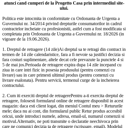
atunci cand cumperi de la Progetto Casa prin intermediul site-
ului.
Politica este intocmita in conformitate cu Ordonanta de Urgenta a
Guvernului nr. 34/2014 privind drepturile consumatorilor in cadrul
contractelor incheiate cu profesionistii, astfel cum a fost modificata si
completata prin Ordonanta de Urgenta a Guvernului nr. 18/2026 (in
vigoare de la 19.06.2026).
1. Dreptul de retragere (14 zile)Ai dreptul sa te retragi din contract in
termen de 14 zile calendaristice, fara a fi nevoie sa justifici decizia si
fara costuri suplimentare, altele decat cele prevazute la punctele 4 si
5 de mai jos.Perioada de retragere expira dupa 14 zile incepand cu
ziua in care intri fizic in posesia produsului (pentru comenzi cu
livrare) sau in care primesti ultimul produs (pentru comenzi cu
livrare esalonata). Pentru servicii, termenul curge de la incheierea
contractului.
2. Cum iti exerciti dreptul de retragerePentru a-ti exercita dreptul de
retragere, folosesti formularul online de retragere disponibil in acest
magazin: daca esti client logat, din meniul Contul meu > Retururile
mele; daca nu ai cont, din formularul public Retur produs accesibil
oricui, unde introduci numele, adresa, email-ul, numarul comenzii si
motivul.Alternativ, ne poti transmite o declaratie neechivoca prin
care ne comunici decizia ta de retragere (scrisoare, email). Modelul