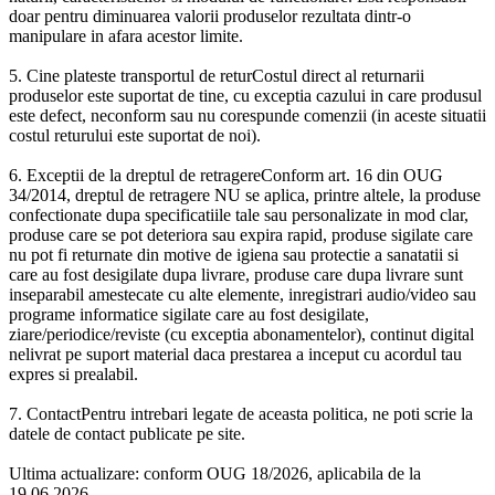
doar pentru diminuarea valorii produselor rezultata dintr-o
manipulare in afara acestor limite.
5. Cine plateste transportul de returCostul direct al returnarii
produselor este suportat de tine, cu exceptia cazului in care produsul
este defect, neconform sau nu corespunde comenzii (in aceste situatii
costul returului este suportat de noi).
6. Exceptii de la dreptul de retragereConform art. 16 din OUG
34/2014, dreptul de retragere NU se aplica, printre altele, la produse
confectionate dupa specificatiile tale sau personalizate in mod clar,
produse care se pot deteriora sau expira rapid, produse sigilate care
nu pot fi returnate din motive de igiena sau protectie a sanatatii si
care au fost desigilate dupa livrare, produse care dupa livrare sunt
inseparabil amestecate cu alte elemente, inregistrari audio/video sau
programe informatice sigilate care au fost desigilate,
ziare/periodice/reviste (cu exceptia abonamentelor), continut digital
nelivrat pe suport material daca prestarea a inceput cu acordul tau
expres si prealabil.
7. ContactPentru intrebari legate de aceasta politica, ne poti scrie la
datele de contact publicate pe site.
Ultima actualizare: conform OUG 18/2026, aplicabila de la
19.06.2026.