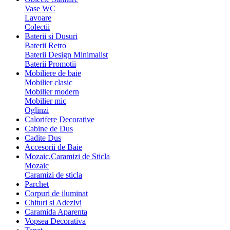
Vase WC
Lavoare
Colectii
Baterii si Dusuri
Baterii Retro
Baterii Design Minimalist
Baterii Promotii
Mobiliere de baie
Mobilier clasic
Mobilier modern
Mobilier mic
Oglinzi
Calorifere Decorative
Cabine de Dus
Cadite Dus
Accesorii de Baie
Mozaic,Caramizi de Sticla
Mozaic
Caramizi de sticla
Parchet
Corpuri de iluminat
Chituri si Adezivi
Caramida Aparenta
Vopsea Decorativa