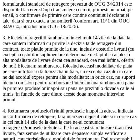
formularului standard de retragere prevazut de OUG 34/2014 este
disponibil la cerere.Dupa transmiterea cererii, primesti automat, pe
email, o confirmare de primire care contine continutul declaratiei
tale, data si ora exacta a transmiterii (conform art. 11^1 din OUG
34/2014, introdus prin OUG 18/2026).
3. Efectele retrageriiIti rambursam in cel mult 14 zile de la data la
care suntem informati cu privire la decizia ta de retragere din
contract, toate platile primite de la tine, inclusiv costurile livrarii (cu
exceptia costurilor suplimentare determinate de faptul ca ai ales o
alta modalitate de livrare decat cea standard, cea mai ieftina, oferita
de noi).Efectuam rambursarea folosind aceeasi modalitate de plata
pe care ai folosit-o la tranzactia initiala, cu exceptia cazului in care
ne dai acordul expres pentru alta modalitate; in orice caz, nu suporti
niciun comision pentru rambursare.Putem amana rambursarea pana
la primirea produselor inapoi sau pana ne prezinti o dovada ca le-ai
trimis, in functie de care dintre aceste doua momente intervine
primul.
4. Returnarea produselorTrimiti produsele inapoi la adresa indicata
in confirmarea de retragere, fara intarzieri nejustificate si in orice caz
in cel mult 14 zile de la data la care ne-ai comunicat
retragerea.Produsele trebuie sa fie in aceeasi stare in care ti-au fost
livrate, fara semne de utilizare care depasesc simpla verificare a
naturii, caracteristicilor si modului de functionare. Esti responsabil