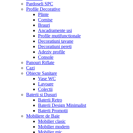
Pardoseli SPC
Profile Decorative
Plinte
Cornise
Brauri
Ancadramente usi
Profile mutifunctionale
Decoratiuni tavane
Decoratiuni pereti
Adeziv profile
Console
Panouri Riflate
Cazi
Obiecte Sanitare
Vase WC
Lavoare
Colectii
Baterii si Dusuri
Baterii Retro
Baterii Design Minimalist
Baterii Promotii
Mobiliere de Baie
Mobilier clasic
Mobilier modern
Mobilier mic