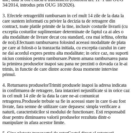
34/2014, introdus prin OUG 18/2026).
3. Efectele retrageriiIti rambursam in cel mult 14 zile de la data la
care suntem informati cu privire la decizia ta de retragere din
contract, toate platile primite de la tine, inclusiv costurile livrarii (cu
exceptia costurilor suplimentare determinate de faptul ca ai ales o
alta modalitate de livrare decat cea standard, cea mai ieftina, oferita
de noi).Efectuam rambursarea folosind aceeasi modalitate de plata
pe care ai folosit-o la tranzactia initiala, cu exceptia cazului in care
ne dai acordul expres pentru alta modalitate; in orice caz, nu suporti
niciun comision pentru rambursare.Putem amana rambursarea pana
la primirea produselor inapoi sau pana ne prezinti o dovada ca le-ai
trimis, in functie de care dintre aceste doua momente intervine
primul.
4. Returnarea produselorTrimiti produsele inapoi la adresa indicata
in confirmarea de retragere, fara intarzieri nejustificate si in orice caz
in cel mult 14 zile de la data la care ne-ai comunicat
retragerea.Produsele trebuie sa fie in aceeasi stare in care ti-au fost
livrate, fara semne de utilizare care depasesc simpla verificare a
naturii, caracteristicilor si modului de functionare. Esti responsabil
doar pentru diminuarea valorii produselor rezultata dintr-o
manipulare in afara acestor limite.