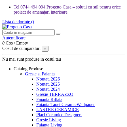
Tel 0744.494.094 Progetto Casa – solutii cu stil pentru orice
proiect de amenajari interioare
Lista de dorinte (
)
Autentificare
0
Cos
/
Empty
Cosul de cumparaturi
×
Nu mai sunt produse in cosul tau
Catalog Produse
Gresie si Faianta
Noutati 2026
Noutati 2025
Noutati 2024
Gresie TERRAZZO
Faianta Riflata
Faianta Tapet CeramicWallpaper
LASTRE CERAMICE
Placi Ceramice Designeri
Gresie Living
Faianta Living