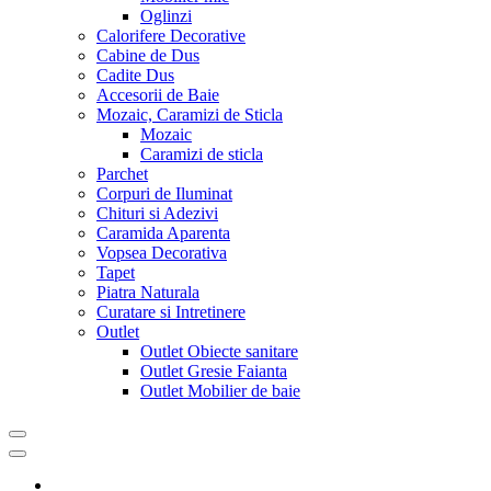
Oglinzi
Calorifere Decorative
Cabine de Dus
Cadite Dus
Accesorii de Baie
Mozaic, Caramizi de Sticla
Mozaic
Caramizi de sticla
Parchet
Corpuri de Iluminat
Chituri si Adezivi
Caramida Aparenta
Vopsea Decorativa
Tapet
Piatra Naturala
Curatare si Intretinere
Outlet
Outlet Obiecte sanitare
Outlet Gresie Faianta
Outlet Mobilier de baie