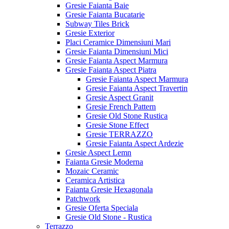
Gresie Faianta Baie
Gresie Faianta Bucatarie
Subway Tiles Brick
Gresie Exterior
Placi Ceramice Dimensiuni Mari
Gresie Faianta Dimensiuni Mici
Gresie Faianta Aspect Marmura
Gresie Faianta Aspect Piatra
Gresie Faianta Aspect Marmura
Gresie Faianta Aspect Travertin
Gresie Aspect Granit
Gresie French Pattern
Gresie Old Stone Rustica
Gresie Stone Effect
Gresie TERRAZZO
Gresie Faianta Aspect Ardezie
Gresie Aspect Lemn
Faianta Gresie Moderna
Mozaic Ceramic
Ceramica Artistica
Faianta Gresie Hexagonala
Patchwork
Gresie Oferta Speciala
Gresie Old Stone - Rustica
Terrazzo