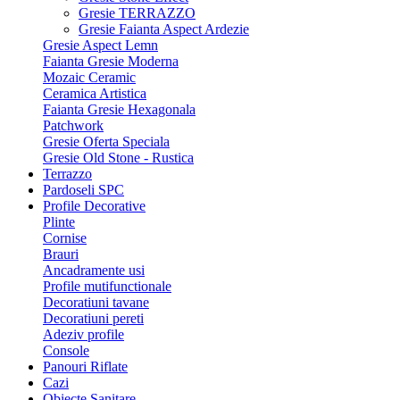
Gresie TERRAZZO
Gresie Faianta Aspect Ardezie
Gresie Aspect Lemn
Faianta Gresie Moderna
Mozaic Ceramic
Ceramica Artistica
Faianta Gresie Hexagonala
Patchwork
Gresie Oferta Speciala
Gresie Old Stone - Rustica
Terrazzo
Pardoseli SPC
Profile Decorative
Plinte
Cornise
Brauri
Ancadramente usi
Profile mutifunctionale
Decoratiuni tavane
Decoratiuni pereti
Adeziv profile
Console
Panouri Riflate
Cazi
Obiecte Sanitare