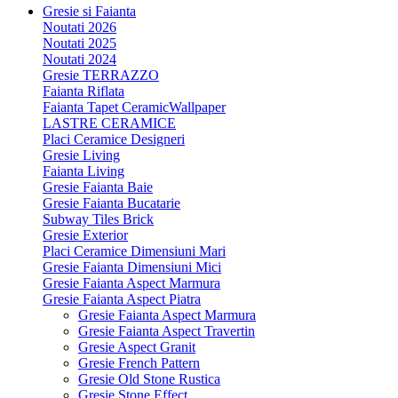
Gresie si Faianta
Noutati 2026
Noutati 2025
Noutati 2024
Gresie TERRAZZO
Faianta Riflata
Faianta Tapet CeramicWallpaper
LASTRE CERAMICE
Placi Ceramice Designeri
Gresie Living
Faianta Living
Gresie Faianta Baie
Gresie Faianta Bucatarie
Subway Tiles Brick
Gresie Exterior
Placi Ceramice Dimensiuni Mari
Gresie Faianta Dimensiuni Mici
Gresie Faianta Aspect Marmura
Gresie Faianta Aspect Piatra
Gresie Faianta Aspect Marmura
Gresie Faianta Aspect Travertin
Gresie Aspect Granit
Gresie French Pattern
Gresie Old Stone Rustica
Gresie Stone Effect