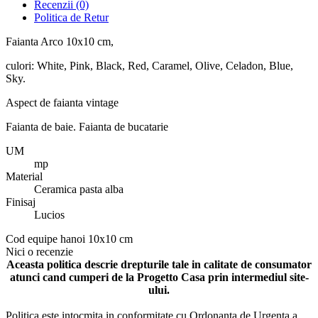
Recenzii
(0)
Politica de Retur
Faianta Arco 10x10 cm,
culori: White, Pink, Black, Red, Caramel, Olive, Celadon, Blue,
Sky.
Aspect de faianta vintage
Faianta de baie. Faianta de bucatarie
UM
mp
Material
Ceramica pasta alba
Finisaj
Lucios
Cod
equipe hanoi 10x10 cm
Nici o recenzie
Aceasta politica descrie drepturile tale in calitate de consumator
atunci cand cumperi de la Progetto Casa prin intermediul site-
ului.
Politica este intocmita in conformitate cu Ordonanta de Urgenta a