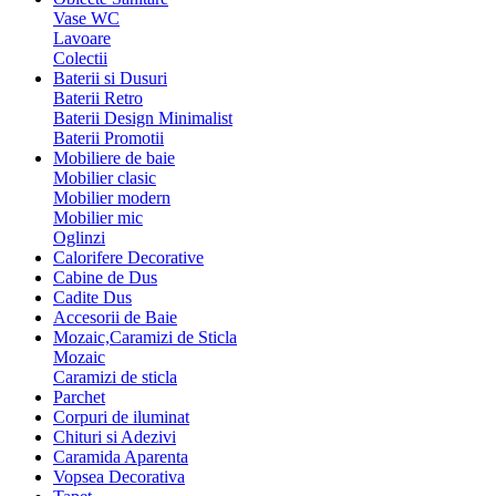
Vase WC
Lavoare
Colectii
Baterii si Dusuri
Baterii Retro
Baterii Design Minimalist
Baterii Promotii
Mobiliere de baie
Mobilier clasic
Mobilier modern
Mobilier mic
Oglinzi
Calorifere Decorative
Cabine de Dus
Cadite Dus
Accesorii de Baie
Mozaic,Caramizi de Sticla
Mozaic
Caramizi de sticla
Parchet
Corpuri de iluminat
Chituri si Adezivi
Caramida Aparenta
Vopsea Decorativa