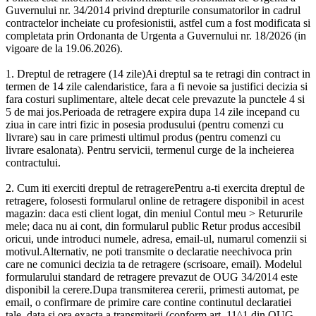
Guvernului nr. 34/2014 privind drepturile consumatorilor in cadrul
contractelor incheiate cu profesionistii, astfel cum a fost modificata si
completata prin Ordonanta de Urgenta a Guvernului nr. 18/2026 (in
vigoare de la 19.06.2026).
1. Dreptul de retragere (14 zile)Ai dreptul sa te retragi din contract in
termen de 14 zile calendaristice, fara a fi nevoie sa justifici decizia si
fara costuri suplimentare, altele decat cele prevazute la punctele 4 si
5 de mai jos.Perioada de retragere expira dupa 14 zile incepand cu
ziua in care intri fizic in posesia produsului (pentru comenzi cu
livrare) sau in care primesti ultimul produs (pentru comenzi cu
livrare esalonata). Pentru servicii, termenul curge de la incheierea
contractului.
2. Cum iti exerciti dreptul de retragerePentru a-ti exercita dreptul de
retragere, folosesti formularul online de retragere disponibil in acest
magazin: daca esti client logat, din meniul Contul meu > Retururile
mele; daca nu ai cont, din formularul public Retur produs accesibil
oricui, unde introduci numele, adresa, email-ul, numarul comenzii si
motivul.Alternativ, ne poti transmite o declaratie neechivoca prin
care ne comunici decizia ta de retragere (scrisoare, email). Modelul
formularului standard de retragere prevazut de OUG 34/2014 este
disponibil la cerere.Dupa transmiterea cererii, primesti automat, pe
email, o confirmare de primire care contine continutul declaratiei
tale, data si ora exacta a transmiterii (conform art. 11^1 din OUG