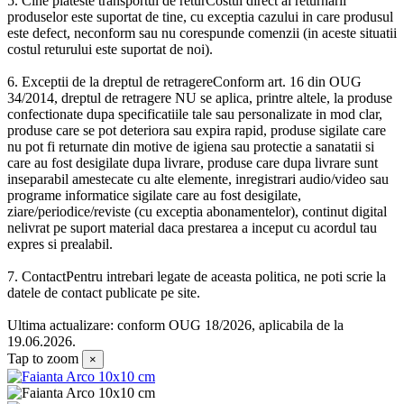
5. Cine plateste transportul de returCostul direct al returnarii
produselor este suportat de tine, cu exceptia cazului in care produsul
este defect, neconform sau nu corespunde comenzii (in aceste situatii
costul returului este suportat de noi).
6. Exceptii de la dreptul de retragereConform art. 16 din OUG
34/2014, dreptul de retragere NU se aplica, printre altele, la produse
confectionate dupa specificatiile tale sau personalizate in mod clar,
produse care se pot deteriora sau expira rapid, produse sigilate care
nu pot fi returnate din motive de igiena sau protectie a sanatatii si
care au fost desigilate dupa livrare, produse care dupa livrare sunt
inseparabil amestecate cu alte elemente, inregistrari audio/video sau
programe informatice sigilate care au fost desigilate,
ziare/periodice/reviste (cu exceptia abonamentelor), continut digital
nelivrat pe suport material daca prestarea a inceput cu acordul tau
expres si prealabil.
7. ContactPentru intrebari legate de aceasta politica, ne poti scrie la
datele de contact publicate pe site.
Ultima actualizare: conform OUG 18/2026, aplicabila de la
19.06.2026.
Tap to zoom
×