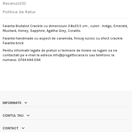
Recenzii
(0)
Politica de Retur
Faianta Brutalist Crackle cu dimensiuni 3.8x23.5 cm , culori : Indigo, Emerald,
Mustard, Honey, Sapphire, Agatha Grey, Coralito.
Faianta handmade cu aspect de caramida, finisaj lucios cu efect crackle.
Faianta brick
Pentru informatii legate de preturi si termene de livrare va rugam sa ne
contactati pe e-mail la adresa info@progettocasa.ro sau telefonic la
numarul: 0744.494.094
INFORMATII
CONTUL TAU
CONTACT