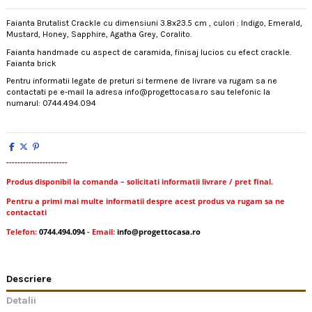
Faianta Brutalist Crackle cu dimensiuni 3.8x23.5 cm , culori : Indigo, Emerald,
Mustard, Honey, Sapphire, Agatha Grey, Coralito.
Faianta handmade cu aspect de caramida, finisaj lucios cu efect crackle.
Faianta brick
Pentru informatii legate de preturi si termene de livrare va rugam sa ne
contactati pe e-mail la adresa info@progettocasa.ro sau telefonic la
numarul: 0744.494.094
----------------------
Produs disponibil la comanda – solicitati informatii livrare / pret final.
Pentru a primi mai multe informatii despre acest produs va rugam sa ne
contactati
Telefon:
0744.494.094
- Email:
info@progettocasa.ro
Descriere
Detalii