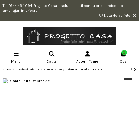
Tel 0744.494.094 Progetto Casa – solutii cu stil pentru orice proiect de
amenajari interioare
Lista de dorinte (
0
)
0
Menu
Cauta
Autentificare
Cos
Acasa
Gresie si Faianta
Noutati 2026
Faianta Brutalist Crackle