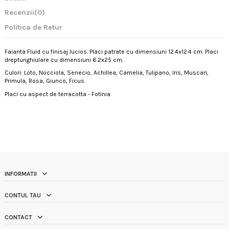
Recenzii
(0)
Politica de Retur
Faianta Fluid cu finisaj lucios. Placi patrate cu dimensiuni 12.4x12.4 cm. Placi
dreptunghiulare cu dimensiuni 6.2x25 cm.
Culori: Loto, Nocciola, Senecio, Achillea, Camelia, Tulipano, Iris, Muscari,
Primula, Rosa, Giunco, Ficus.
Placi cu aspect de terracotta - Fotinia
INFORMATII
CONTUL TAU
CONTACT