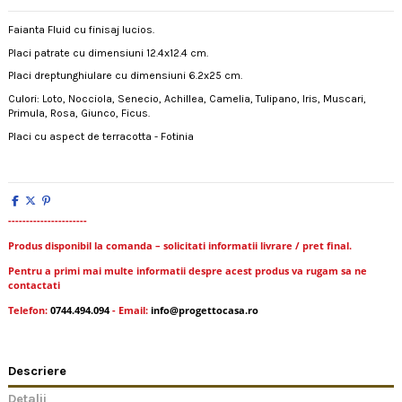
Faianta Fluid cu finisaj lucios.
Placi patrate cu dimensiuni 12.4x12.4 cm.
Placi dreptunghiulare cu dimensiuni 6.2x25 cm.
Culori: Loto, Nocciola, Senecio, Achillea, Camelia, Tulipano, Iris, Muscari,
Primula, Rosa, Giunco, Ficus.
Placi cu aspect de terracotta - Fotinia
----------------------
Produs disponibil la comanda – solicitati informatii livrare / pret final.
Pentru a primi mai multe informatii despre acest produs va rugam sa ne
contactati
Telefon:
0744.494.094
- Email:
info@progettocasa.ro
Descriere
Detalii