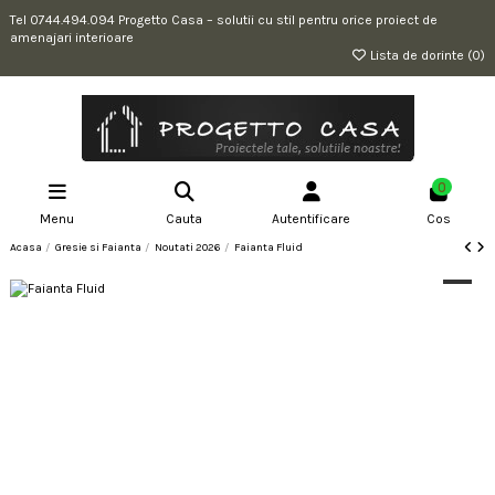
Tel 0744.494.094 Progetto Casa – solutii cu stil pentru orice proiect de
amenajari interioare
Lista de dorinte (
0
)
0
Menu
Cauta
Autentificare
Cos
Acasa
Gresie si Faianta
Noutati 2026
Faianta Fluid