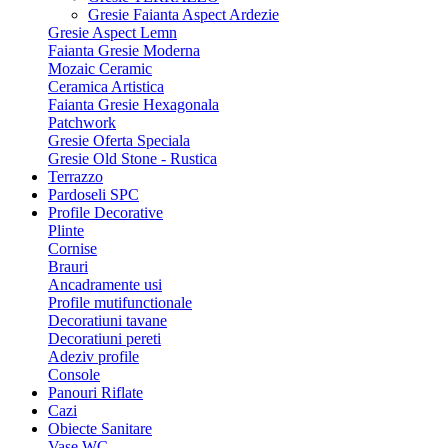
Gresie Faianta Aspect Ardezie
Gresie Aspect Lemn
Faianta Gresie Moderna
Mozaic Ceramic
Ceramica Artistica
Faianta Gresie Hexagonala
Patchwork
Gresie Oferta Speciala
Gresie Old Stone - Rustica
Terrazzo
Pardoseli SPC
Profile Decorative
Plinte
Cornise
Brauri
Ancadramente usi
Profile mutifunctionale
Decoratiuni tavane
Decoratiuni pereti
Adeziv profile
Console
Panouri Riflate
Cazi
Obiecte Sanitare
Vase WC