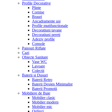
Profile Decorative
Plinte
Cornise
Brauri
Ancadramente usi
Profile mutifunctionale
Decoratiuni tavane
Decoratiuni pereti
Adeziv profile
Console
Panouri Riflate
Cazi
Obiecte Sanitare
Vase WC
Lavoare
Colectii
Baterii si Dusuri
Baterii Retro
Baterii Design Minimalist
Baterii Promotii
Mobiliere de Baie
Mobilier clasic
Mobilier modern
Mobilier mic
Oglinzi