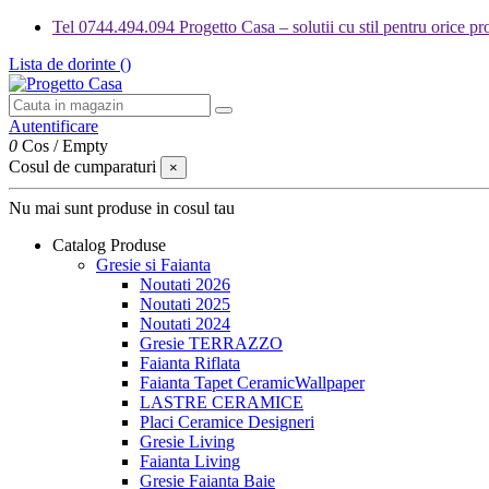
Tel 0744.494.094 Progetto Casa – solutii cu stil pentru orice pro
Lista de dorinte (
)
Autentificare
0
Cos
/
Empty
Cosul de cumparaturi
×
Nu mai sunt produse in cosul tau
Catalog Produse
Gresie si Faianta
Noutati 2026
Noutati 2025
Noutati 2024
Gresie TERRAZZO
Faianta Riflata
Faianta Tapet CeramicWallpaper
LASTRE CERAMICE
Placi Ceramice Designeri
Gresie Living
Faianta Living
Gresie Faianta Baie