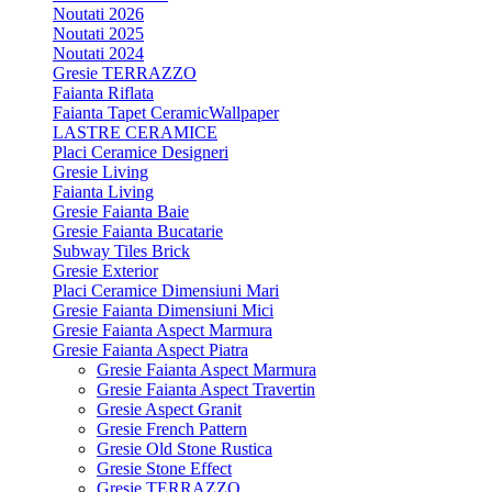
Noutati 2026
Noutati 2025
Noutati 2024
Gresie TERRAZZO
Faianta Riflata
Faianta Tapet CeramicWallpaper
LASTRE CERAMICE
Placi Ceramice Designeri
Gresie Living
Faianta Living
Gresie Faianta Baie
Gresie Faianta Bucatarie
Subway Tiles Brick
Gresie Exterior
Placi Ceramice Dimensiuni Mari
Gresie Faianta Dimensiuni Mici
Gresie Faianta Aspect Marmura
Gresie Faianta Aspect Piatra
Gresie Faianta Aspect Marmura
Gresie Faianta Aspect Travertin
Gresie Aspect Granit
Gresie French Pattern
Gresie Old Stone Rustica
Gresie Stone Effect
Gresie TERRAZZO