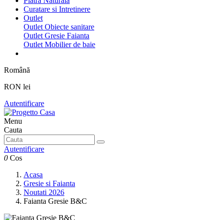
Piatra Naturala
Curatare si Intretinere
Outlet
Outlet Obiecte sanitare
Outlet Gresie Faianta
Outlet Mobilier de baie
Română
RON lei
Autentificare
Menu
Cauta
Autentificare
0
Cos
Acasa
Gresie si Faianta
Noutati 2026
Faianta Gresie B&C