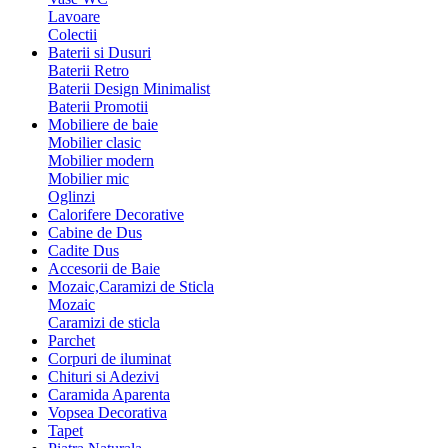
Lavoare
Colectii
Baterii si Dusuri
Baterii Retro
Baterii Design Minimalist
Baterii Promotii
Mobiliere de baie
Mobilier clasic
Mobilier modern
Mobilier mic
Oglinzi
Calorifere Decorative
Cabine de Dus
Cadite Dus
Accesorii de Baie
Mozaic,Caramizi de Sticla
Mozaic
Caramizi de sticla
Parchet
Corpuri de iluminat
Chituri si Adezivi
Caramida Aparenta
Vopsea Decorativa
Tapet