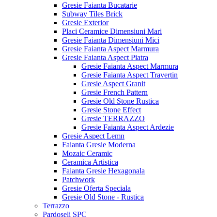
Gresie Faianta Bucatarie
Subway Tiles Brick
Gresie Exterior
Placi Ceramice Dimensiuni Mari
Gresie Faianta Dimensiuni Mici
Gresie Faianta Aspect Marmura
Gresie Faianta Aspect Piatra
Gresie Faianta Aspect Marmura
Gresie Faianta Aspect Travertin
Gresie Aspect Granit
Gresie French Pattern
Gresie Old Stone Rustica
Gresie Stone Effect
Gresie TERRAZZO
Gresie Faianta Aspect Ardezie
Gresie Aspect Lemn
Faianta Gresie Moderna
Mozaic Ceramic
Ceramica Artistica
Faianta Gresie Hexagonala
Patchwork
Gresie Oferta Speciala
Gresie Old Stone - Rustica
Terrazzo
Pardoseli SPC