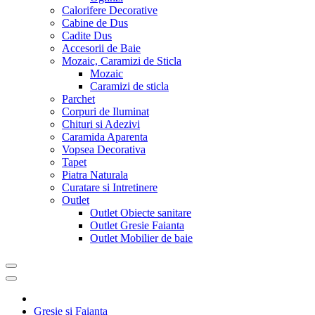
Calorifere Decorative
Cabine de Dus
Cadite Dus
Accesorii de Baie
Mozaic, Caramizi de Sticla
Mozaic
Caramizi de sticla
Parchet
Corpuri de Iluminat
Chituri si Adezivi
Caramida Aparenta
Vopsea Decorativa
Tapet
Piatra Naturala
Curatare si Intretinere
Outlet
Outlet Obiecte sanitare
Outlet Gresie Faianta
Outlet Mobilier de baie
Gresie si Faianta