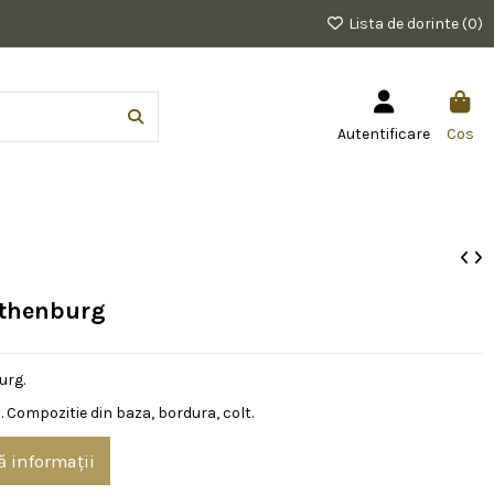
Lista de dorinte (
0
)
Autentificare
Cos
othenburg
urg.
 Compozitie din baza, bordura, colt.
ă informații