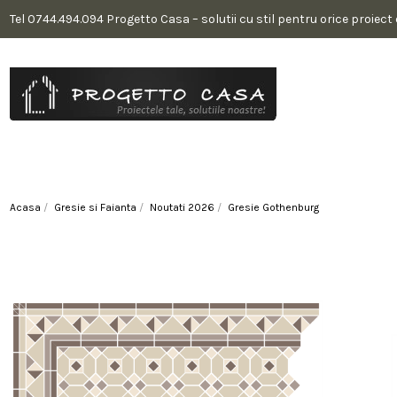
Tel 0744.494.094 Progetto Casa – solutii cu stil pentru orice proiect
Acasa
Gresie si Faianta
Noutati 2026
Gresie Gothenburg