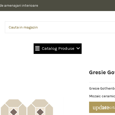
 de amenajari interioare
Catalog Produse
Gresie G
Gresie Gothenb
Mozaic ceramic.
update
Solicit