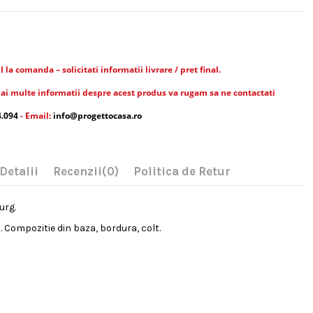
la comanda – solicitati informatii livrare / pret final.
ai multe informatii despre acest produs va rugam sa ne contactati
4.094
- Email:
info@progettocasa.ro
Detalii
Recenzii
(0)
Politica de Retur
urg.
 Compozitie din baza, bordura, colt.