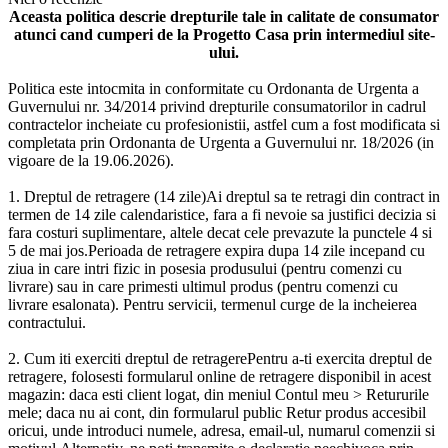
Aceasta politica descrie drepturile tale in calitate de consumator
atunci cand cumperi de la Progetto Casa prin intermediul site-
ului.
Politica este intocmita in conformitate cu Ordonanta de Urgenta a
Guvernului nr. 34/2014 privind drepturile consumatorilor in cadrul
contractelor incheiate cu profesionistii, astfel cum a fost modificata si
completata prin Ordonanta de Urgenta a Guvernului nr. 18/2026 (in
vigoare de la 19.06.2026).
1. Dreptul de retragere (14 zile)Ai dreptul sa te retragi din contract in
termen de 14 zile calendaristice, fara a fi nevoie sa justifici decizia si
fara costuri suplimentare, altele decat cele prevazute la punctele 4 si
5 de mai jos.Perioada de retragere expira dupa 14 zile incepand cu
ziua in care intri fizic in posesia produsului (pentru comenzi cu
livrare) sau in care primesti ultimul produs (pentru comenzi cu
livrare esalonata). Pentru servicii, termenul curge de la incheierea
contractului.
2. Cum iti exerciti dreptul de retragerePentru a-ti exercita dreptul de
retragere, folosesti formularul online de retragere disponibil in acest
magazin: daca esti client logat, din meniul Contul meu > Retururile
mele; daca nu ai cont, din formularul public Retur produs accesibil
oricui, unde introduci numele, adresa, email-ul, numarul comenzii si