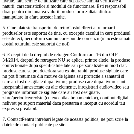
livrate, fara semne de utilizare care depasesc simpla verificare a
naturii, caracteristicilor si modului de functionare. Esti responsabil
doar pentru diminuarea valorii produselor rezultata dintr-o
manipulare in afara acestor limite.
5. Cine plateste transportul de returCostul direct al returnarii
produselor este suportat de tine, cu exceptia cazului in care produsul
este defect, neconform sau nu corespunde comenzii (in aceste situatii
costul returului este suportat de noi).
6. Exceptii de la dreptul de retragereConform art. 16 din OUG
34/2014, dreptul de retragere NU se aplica, printre altele, la produse
confectionate dupa specificatiile tale sau personalizate in mod clar,
produse care se pot deteriora sau expira rapid, produse sigilate care
nu pot fi returnate din motive de igiena sau protectie a sanatatii si
care au fost desigilate dupa livrare, produse care dupa livrare sunt
inseparabil amestecate cu alte elemente, inregistrari audio/video sau
programe informatice sigilate care au fost desigilate,
ziare/periodice/reviste (cu exceptia abonamentelor), continut digital
nelivrat pe suport material daca prestarea a inceput cu acordul tau
expres si prealabil.
7. ContactPentru intrebari legate de aceasta politica, ne poti scrie la
datele de contact publicate pe site.