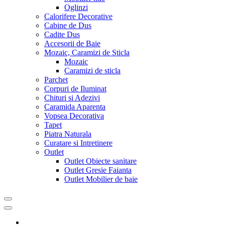
Oglinzi
Calorifere Decorative
Cabine de Dus
Cadite Dus
Accesorii de Baie
Mozaic, Caramizi de Sticla
Mozaic
Caramizi de sticla
Parchet
Corpuri de Iluminat
Chituri si Adezivi
Caramida Aparenta
Vopsea Decorativa
Tapet
Piatra Naturala
Curatare si Intretinere
Outlet
Outlet Obiecte sanitare
Outlet Gresie Faianta
Outlet Mobilier de baie