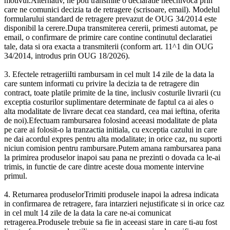
motivul.Alternativ, ne poti transmite o declaratie neechivoca prin
care ne comunici decizia ta de retragere (scrisoare, email). Modelul
formularului standard de retragere prevazut de OUG 34/2014 este
disponibil la cerere.Dupa transmiterea cererii, primesti automat, pe
email, o confirmare de primire care contine continutul declaratiei
tale, data si ora exacta a transmiterii (conform art. 11^1 din OUG
34/2014, introdus prin OUG 18/2026).
3. Efectele retrageriiIti rambursam in cel mult 14 zile de la data la
care suntem informati cu privire la decizia ta de retragere din
contract, toate platile primite de la tine, inclusiv costurile livrarii (cu
exceptia costurilor suplimentare determinate de faptul ca ai ales o
alta modalitate de livrare decat cea standard, cea mai ieftina, oferita
de noi).Efectuam rambursarea folosind aceeasi modalitate de plata
pe care ai folosit-o la tranzactia initiala, cu exceptia cazului in care
ne dai acordul expres pentru alta modalitate; in orice caz, nu suporti
niciun comision pentru rambursare.Putem amana rambursarea pana
la primirea produselor inapoi sau pana ne prezinti o dovada ca le-ai
trimis, in functie de care dintre aceste doua momente intervine
primul.
4. Returnarea produselorTrimiti produsele inapoi la adresa indicata
in confirmarea de retragere, fara intarzieri nejustificate si in orice caz
in cel mult 14 zile de la data la care ne-ai comunicat
retragerea.Produsele trebuie sa fie in aceeasi stare in care ti-au fost