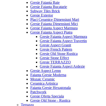
Gresie Faianta Baie
Gresie Faianta Bucatarie
Subway Tiles Brick
Gresie Exterior
Placi Ceramice Dimensiuni Mari
Gresie Faianta Dimensiuni Mici
Gresie Faianta Aspect Marmura
Gresie Faianta Aspect Piatra
Gresie Faianta Aspect Marmura
Gresie Faianta Aspect Travertin
Gresie Aspect Granit
Gresie French Pattern
Gresie Old Stone Rustica
Gresie Stone Effect
Gresie TERRAZZO
Gresie Faianta Aspect Ardezie
Gresie Aspect Lemn
Faianta Gresie Moderna
Mozaic Ceramic
Ceramica Artistica
Faianta Gresie Hexagonala
Patchwork
Gresie Oferta Speciala
Gresie Old Stone - Rustica
Terrazzo