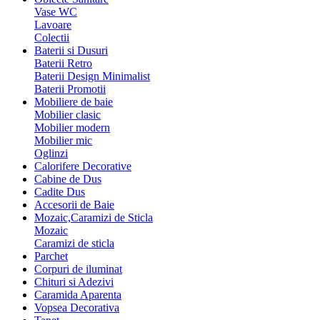
Vase WC
Lavoare
Colectii
Baterii si Dusuri
Baterii Retro
Baterii Design Minimalist
Baterii Promotii
Mobiliere de baie
Mobilier clasic
Mobilier modern
Mobilier mic
Oglinzi
Calorifere Decorative
Cabine de Dus
Cadite Dus
Accesorii de Baie
Mozaic,Caramizi de Sticla
Mozaic
Caramizi de sticla
Parchet
Corpuri de iluminat
Chituri si Adezivi
Caramida Aparenta
Vopsea Decorativa