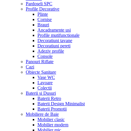
Pardoseli SPC
Profile Decorative
Plinte
Cornise
Brauri
Ancadramente usi
Profile mutifunctionale
Decoratiuni tavane
Decoratiuni pereti
Adeziv profile
Console
Panouri Riflate
Cazi
Obiecte Sanitare
Vase WC
Lavoare
Colectii
Baterii si Dusuri
Baterii Retro
Baterii Design Minimalist
Baterii Promotii
Mobiliere de Baie
Mobilier clasic
Mobilier modern
Mobilier mic