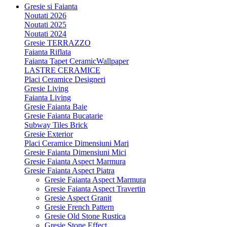
Gresie si Faianta
Noutati 2026
Noutati 2025
Noutati 2024
Gresie TERRAZZO
Faianta Riflata
Faianta Tapet CeramicWallpaper
LASTRE CERAMICE
Placi Ceramice Designeri
Gresie Living
Faianta Living
Gresie Faianta Baie
Gresie Faianta Bucatarie
Subway Tiles Brick
Gresie Exterior
Placi Ceramice Dimensiuni Mari
Gresie Faianta Dimensiuni Mici
Gresie Faianta Aspect Marmura
Gresie Faianta Aspect Piatra
Gresie Faianta Aspect Marmura
Gresie Faianta Aspect Travertin
Gresie Aspect Granit
Gresie French Pattern
Gresie Old Stone Rustica
Gresie Stone Effect