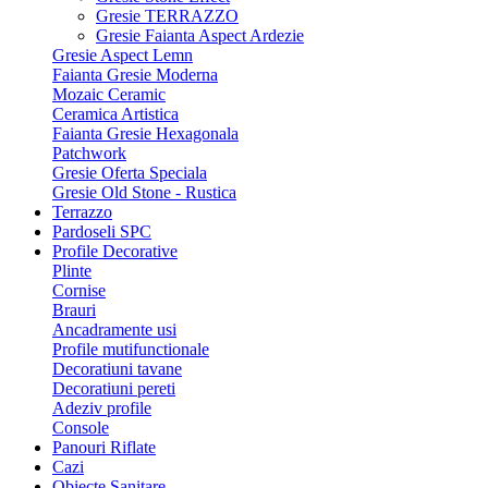
Gresie TERRAZZO
Gresie Faianta Aspect Ardezie
Gresie Aspect Lemn
Faianta Gresie Moderna
Mozaic Ceramic
Ceramica Artistica
Faianta Gresie Hexagonala
Patchwork
Gresie Oferta Speciala
Gresie Old Stone - Rustica
Terrazzo
Pardoseli SPC
Profile Decorative
Plinte
Cornise
Brauri
Ancadramente usi
Profile mutifunctionale
Decoratiuni tavane
Decoratiuni pereti
Adeziv profile
Console
Panouri Riflate
Cazi
Obiecte Sanitare