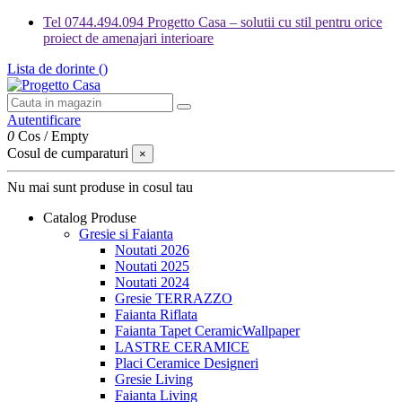
Tel 0744.494.094 Progetto Casa – solutii cu stil pentru orice
proiect de amenajari interioare
Lista de dorinte (
)
Autentificare
0
Cos
/
Empty
Cosul de cumparaturi
×
Nu mai sunt produse in cosul tau
Catalog Produse
Gresie si Faianta
Noutati 2026
Noutati 2025
Noutati 2024
Gresie TERRAZZO
Faianta Riflata
Faianta Tapet CeramicWallpaper
LASTRE CERAMICE
Placi Ceramice Designeri
Gresie Living
Faianta Living