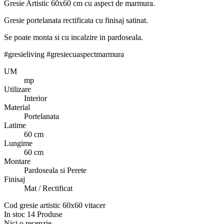
Gresie Artistic 60x60 cm cu aspect de marmura.
Gresie portelanata rectificata cu finisaj satinat.
Se poate monta si cu incalzire in pardoseala.
#gresieliving #gresiecuaspectmarmura
UM
mp
Utilizare
Interior
Material
Portelanata
Latime
60 cm
Lungime
60 cm
Montare
Pardoseala si Perete
Finisaj
Mat / Rectificat
Cod
gresie artistic 60x60 vitacer
In stoc
14 Produse
Nici o recenzie