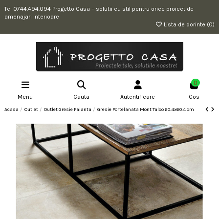
Tel 0744.494.094 Progetto Casa – solutii cu stil pentru orice proiect de
amenajari interioare
Lista de dorinte (
0
)
0
Menu
Cauta
Autentificare
Cos
Acasa
Outlet
Outlet Gresie Faianta
Gresie Portelanata Mont Talco 60.4x60.4 cm