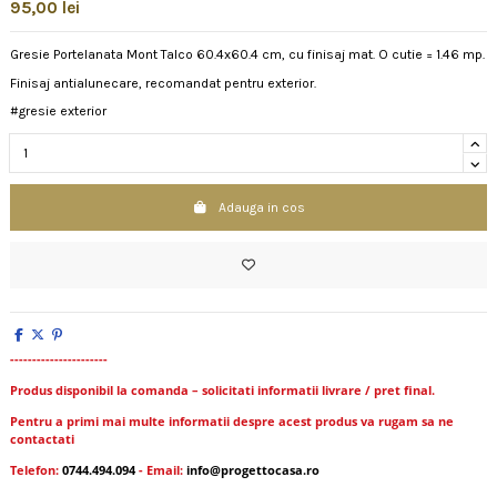
95,00 lei
Gresie Portelanata Mont Talco 60.4x60.4 cm, cu finisaj mat. O cutie = 1.46 mp.
Finisaj antialunecare, recomandat pentru exterior.
#gresie exterior
Adauga in cos
----------------------
Produs disponibil la comanda – solicitati informatii livrare / pret final.
Pentru a primi mai multe informatii despre acest produs va rugam sa ne
contactati
Telefon:
0744.494.094
- Email:
info@progettocasa.ro