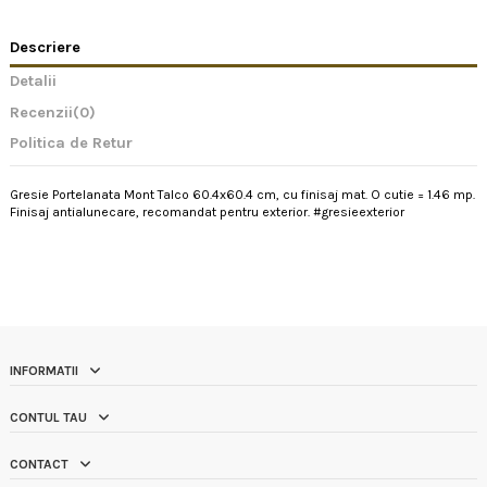
Descriere
Detalii
Recenzii
(0)
Politica de Retur
Gresie Portelanata Mont Talco 60.4x60.4 cm, cu finisaj mat. O cutie = 1.46 mp.
Finisaj antialunecare, recomandat pentru exterior. #gresieexterior
INFORMATII
CONTUL TAU
CONTACT