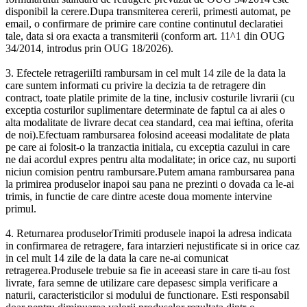
disponibil la cerere.Dupa transmiterea cererii, primesti automat, pe
email, o confirmare de primire care contine continutul declaratiei
tale, data si ora exacta a transmiterii (conform art. 11^1 din OUG
34/2014, introdus prin OUG 18/2026).
3. Efectele retrageriiIti rambursam in cel mult 14 zile de la data la
care suntem informati cu privire la decizia ta de retragere din
contract, toate platile primite de la tine, inclusiv costurile livrarii (cu
exceptia costurilor suplimentare determinate de faptul ca ai ales o
alta modalitate de livrare decat cea standard, cea mai ieftina, oferita
de noi).Efectuam rambursarea folosind aceeasi modalitate de plata
pe care ai folosit-o la tranzactia initiala, cu exceptia cazului in care
ne dai acordul expres pentru alta modalitate; in orice caz, nu suporti
niciun comision pentru rambursare.Putem amana rambursarea pana
la primirea produselor inapoi sau pana ne prezinti o dovada ca le-ai
trimis, in functie de care dintre aceste doua momente intervine
primul.
4. Returnarea produselorTrimiti produsele inapoi la adresa indicata
in confirmarea de retragere, fara intarzieri nejustificate si in orice caz
in cel mult 14 zile de la data la care ne-ai comunicat
retragerea.Produsele trebuie sa fie in aceeasi stare in care ti-au fost
livrate, fara semne de utilizare care depasesc simpla verificare a
naturii, caracteristicilor si modului de functionare. Esti responsabil