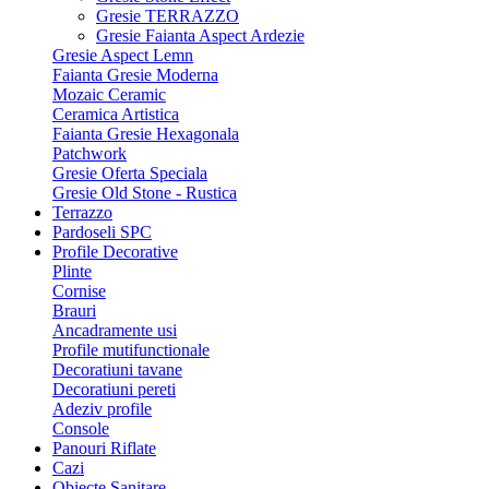
Gresie TERRAZZO
Gresie Faianta Aspect Ardezie
Gresie Aspect Lemn
Faianta Gresie Moderna
Mozaic Ceramic
Ceramica Artistica
Faianta Gresie Hexagonala
Patchwork
Gresie Oferta Speciala
Gresie Old Stone - Rustica
Terrazzo
Pardoseli SPC
Profile Decorative
Plinte
Cornise
Brauri
Ancadramente usi
Profile mutifunctionale
Decoratiuni tavane
Decoratiuni pereti
Adeziv profile
Console
Panouri Riflate
Cazi
Obiecte Sanitare