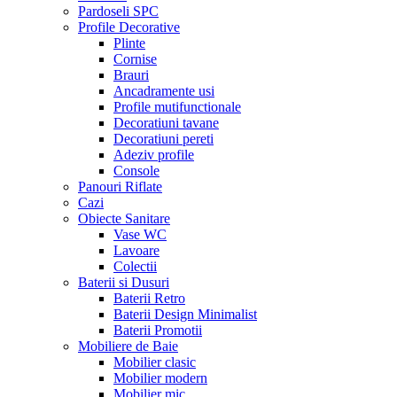
Pardoseli SPC
Profile Decorative
Plinte
Cornise
Brauri
Ancadramente usi
Profile mutifunctionale
Decoratiuni tavane
Decoratiuni pereti
Adeziv profile
Console
Panouri Riflate
Cazi
Obiecte Sanitare
Vase WC
Lavoare
Colectii
Baterii si Dusuri
Baterii Retro
Baterii Design Minimalist
Baterii Promotii
Mobiliere de Baie
Mobilier clasic
Mobilier modern
Mobilier mic