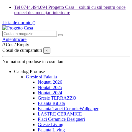
Tel 0744.494.094 Progetto Casa – solutii cu stil pentru orice
proiect de amenajari interioare
Lista de dorinte (
)
Autentificare
0
Cos
/
Empty
Cosul de cumparaturi
×
Nu mai sunt produse in cosul tau
Catalog Produse
Gresie si Faianta
Noutati 2026
Noutati 2025
Noutati 2024
Gresie TERRAZZO
Faianta Riflata
Faianta Tapet CeramicWallpaper
LASTRE CERAMICE
Placi Ceramice Designeri
Gresie Living
Faianta Living