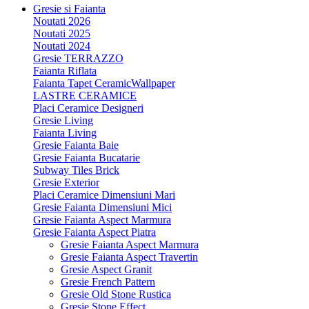
Gresie si Faianta
Noutati 2026
Noutati 2025
Noutati 2024
Gresie TERRAZZO
Faianta Riflata
Faianta Tapet CeramicWallpaper
LASTRE CERAMICE
Placi Ceramice Designeri
Gresie Living
Faianta Living
Gresie Faianta Baie
Gresie Faianta Bucatarie
Subway Tiles Brick
Gresie Exterior
Placi Ceramice Dimensiuni Mari
Gresie Faianta Dimensiuni Mici
Gresie Faianta Aspect Marmura
Gresie Faianta Aspect Piatra
Gresie Faianta Aspect Marmura
Gresie Faianta Aspect Travertin
Gresie Aspect Granit
Gresie French Pattern
Gresie Old Stone Rustica
Gresie Stone Effect