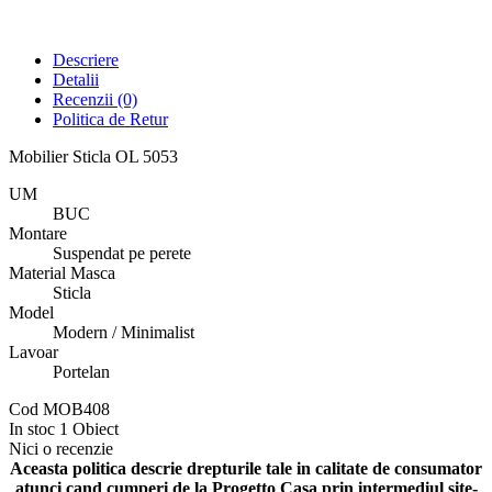
Descriere
Detalii
Recenzii
(0)
Politica de Retur
Mobilier Sticla OL 5053
UM
BUC
Montare
Suspendat pe perete
Material Masca
Sticla
Model
Modern / Minimalist
Lavoar
Portelan
Cod
MOB408
In stoc
1 Obiect
Nici o recenzie
Aceasta politica descrie drepturile tale in calitate de consumator
atunci cand cumperi de la Progetto Casa prin intermediul site-