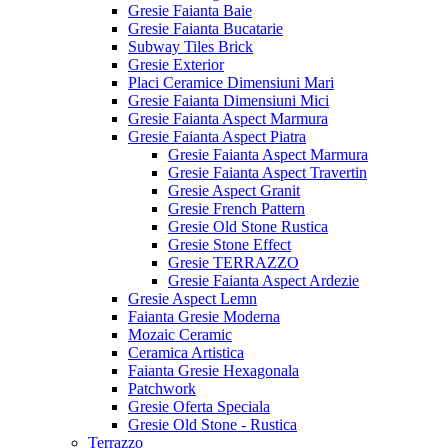
Gresie Faianta Baie
Gresie Faianta Bucatarie
Subway Tiles Brick
Gresie Exterior
Placi Ceramice Dimensiuni Mari
Gresie Faianta Dimensiuni Mici
Gresie Faianta Aspect Marmura
Gresie Faianta Aspect Piatra
Gresie Faianta Aspect Marmura
Gresie Faianta Aspect Travertin
Gresie Aspect Granit
Gresie French Pattern
Gresie Old Stone Rustica
Gresie Stone Effect
Gresie TERRAZZO
Gresie Faianta Aspect Ardezie
Gresie Aspect Lemn
Faianta Gresie Moderna
Mozaic Ceramic
Ceramica Artistica
Faianta Gresie Hexagonala
Patchwork
Gresie Oferta Speciala
Gresie Old Stone - Rustica
Terrazzo