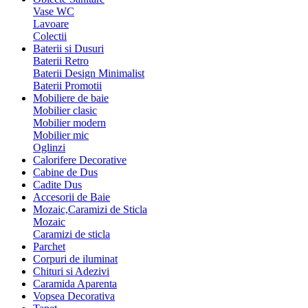
Vase WC
Lavoare
Colectii
Baterii si Dusuri
Baterii Retro
Baterii Design Minimalist
Baterii Promotii
Mobiliere de baie
Mobilier clasic
Mobilier modern
Mobilier mic
Oglinzi
Calorifere Decorative
Cabine de Dus
Cadite Dus
Accesorii de Baie
Mozaic,Caramizi de Sticla
Mozaic
Caramizi de sticla
Parchet
Corpuri de iluminat
Chituri si Adezivi
Caramida Aparenta
Vopsea Decorativa