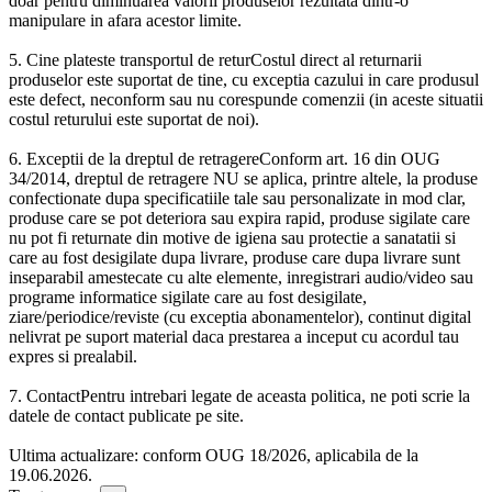
doar pentru diminuarea valorii produselor rezultata dintr-o
manipulare in afara acestor limite.
5. Cine plateste transportul de returCostul direct al returnarii
produselor este suportat de tine, cu exceptia cazului in care produsul
este defect, neconform sau nu corespunde comenzii (in aceste situatii
costul returului este suportat de noi).
6. Exceptii de la dreptul de retragereConform art. 16 din OUG
34/2014, dreptul de retragere NU se aplica, printre altele, la produse
confectionate dupa specificatiile tale sau personalizate in mod clar,
produse care se pot deteriora sau expira rapid, produse sigilate care
nu pot fi returnate din motive de igiena sau protectie a sanatatii si
care au fost desigilate dupa livrare, produse care dupa livrare sunt
inseparabil amestecate cu alte elemente, inregistrari audio/video sau
programe informatice sigilate care au fost desigilate,
ziare/periodice/reviste (cu exceptia abonamentelor), continut digital
nelivrat pe suport material daca prestarea a inceput cu acordul tau
expres si prealabil.
7. ContactPentru intrebari legate de aceasta politica, ne poti scrie la
datele de contact publicate pe site.
Ultima actualizare: conform OUG 18/2026, aplicabila de la
19.06.2026.