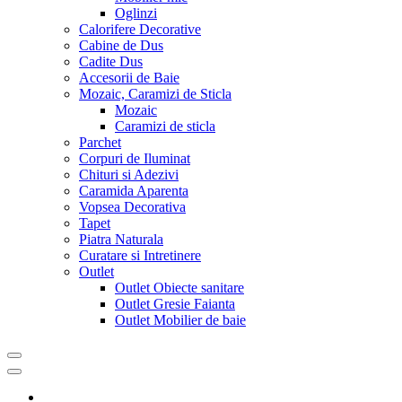
Oglinzi
Calorifere Decorative
Cabine de Dus
Cadite Dus
Accesorii de Baie
Mozaic, Caramizi de Sticla
Mozaic
Caramizi de sticla
Parchet
Corpuri de Iluminat
Chituri si Adezivi
Caramida Aparenta
Vopsea Decorativa
Tapet
Piatra Naturala
Curatare si Intretinere
Outlet
Outlet Obiecte sanitare
Outlet Gresie Faianta
Outlet Mobilier de baie