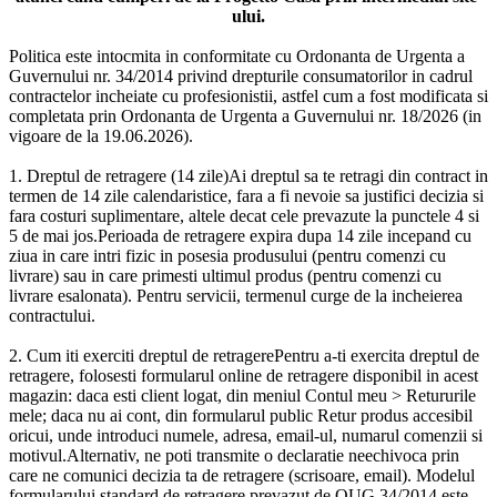
ului.
Politica este intocmita in conformitate cu Ordonanta de Urgenta a
Guvernului nr. 34/2014 privind drepturile consumatorilor in cadrul
contractelor incheiate cu profesionistii, astfel cum a fost modificata si
completata prin Ordonanta de Urgenta a Guvernului nr. 18/2026 (in
vigoare de la 19.06.2026).
1. Dreptul de retragere (14 zile)Ai dreptul sa te retragi din contract in
termen de 14 zile calendaristice, fara a fi nevoie sa justifici decizia si
fara costuri suplimentare, altele decat cele prevazute la punctele 4 si
5 de mai jos.Perioada de retragere expira dupa 14 zile incepand cu
ziua in care intri fizic in posesia produsului (pentru comenzi cu
livrare) sau in care primesti ultimul produs (pentru comenzi cu
livrare esalonata). Pentru servicii, termenul curge de la incheierea
contractului.
2. Cum iti exerciti dreptul de retragerePentru a-ti exercita dreptul de
retragere, folosesti formularul online de retragere disponibil in acest
magazin: daca esti client logat, din meniul Contul meu > Retururile
mele; daca nu ai cont, din formularul public Retur produs accesibil
oricui, unde introduci numele, adresa, email-ul, numarul comenzii si
motivul.Alternativ, ne poti transmite o declaratie neechivoca prin
care ne comunici decizia ta de retragere (scrisoare, email). Modelul
formularului standard de retragere prevazut de OUG 34/2014 este