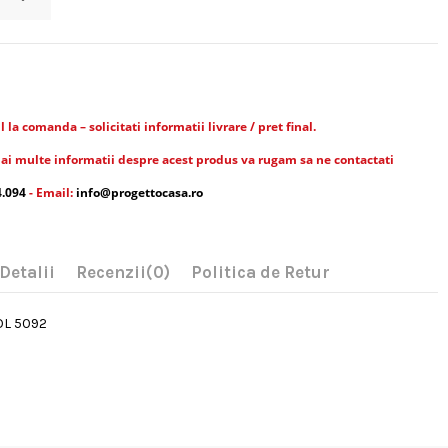
la comanda – solicitati informatii livrare / pret final.
ai multe informatii despre acest produs va rugam sa ne contactati
4.094
- Email:
info@progettocasa.ro
Detalii
Recenzii
(0)
Politica de Retur
 OL 5092