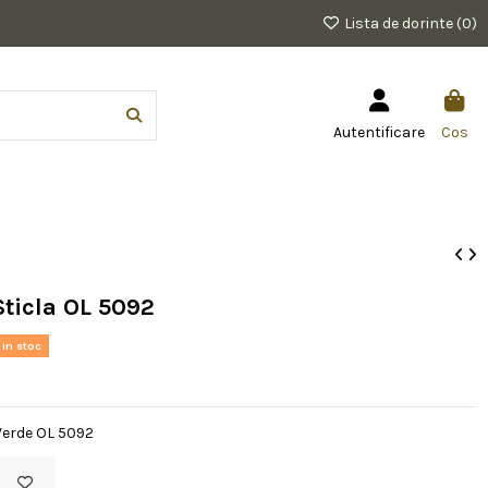
Lista de dorinte (
0
)
Autentificare
Cos
Sticla OL 5092
 in stoc
 Verde OL 5092