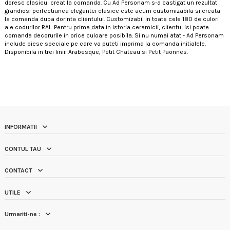
doresc clasicul creat la comanda. Cu Ad Personam s-a castigat un rezultat
grandios: perfectiunea elegantei clasice este acum customizabila si creata
la comanda dupa dorinta clientului. Customizabil in toate cele 180 de culori
ale codurilor RAL. Pentru prima data in istoria ceramicii, clientul isi poate
comanda decorurile in orice culoare posibila. Si nu numai atat - Ad Personam
include piese speciale pe care va puteti imprima la comanda initialele.
Disponibila in trei linii: Arabesque, Petit Chateau si Petit Paonnes.
INFORMATII
CONTUL TAU
CONTACT
UTILE
Urmariti-ne :