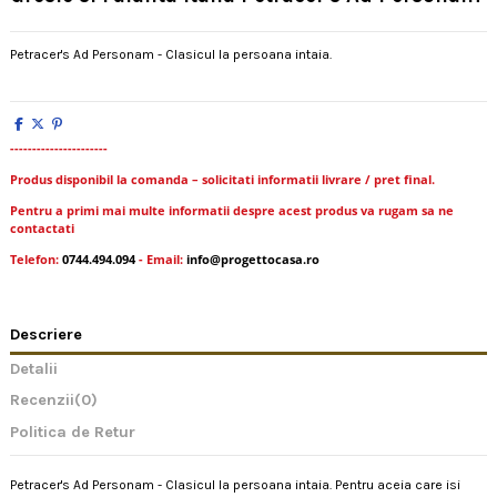
Petracer's Ad Personam - Clasicul la persoana intaia.
----------------------
Produs disponibil la comanda – solicitati informatii livrare / pret final.
Pentru a primi mai multe informatii despre acest produs va rugam sa ne
contactati
Telefon:
0744.494.094
- Email:
info@progettocasa.ro
Descriere
Detalii
Recenzii
(0)
Politica de Retur
Petracer's Ad Personam - Clasicul la persoana intaia. Pentru aceia care isi