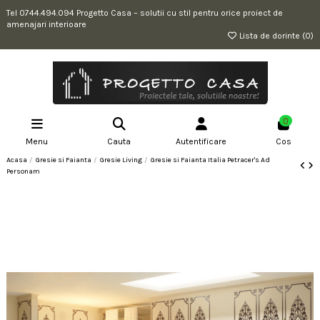
Tel 0744.494.094 Progetto Casa – solutii cu stil pentru orice proiect de
amenajari interioare
Lista de dorinte (
0
)
0
Menu
Cauta
Autentificare
Cos
Acasa
Gresie si Faianta
Gresie Living
Gresie si Faianta Italia Petracer's Ad
Personam