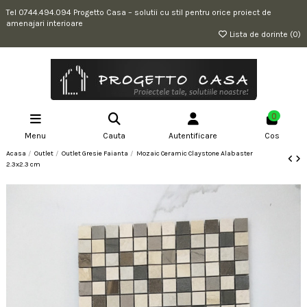
Tel 0744.494.094 Progetto Casa – solutii cu stil pentru orice proiect de
amenajari interioare
Lista de dorinte (
0
)
0
Menu
Cauta
Autentificare
Cos
Acasa
Outlet
Outlet Gresie Faianta
Mozaic Ceramic Claystone Alabaster
2.3x2.3 cm