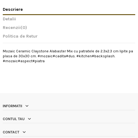
Descriere
Detalii
Recenzii
(0)
Politica de Retur
Mozaic Ceramic Claystone Alabaster Mix cu patratele de 2.3x2.3 cm lipite pa
plasa de 30x30 cm. #mozaic#cadita#dus. #kitchen#backsplash.
#mozaic#aspect#piatra
INFORMATII
CONTUL TAU
CONTACT