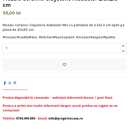
cm
35,00 lei
Mozaic Ceramic Claystone Alabaster Mix cu patratele de 2.3x2.3 cm lipite pa
plasa de 30x30 cm.
#mozaic#cadita#dus. #kitchen#backsplash. #mozaic#aspect#piatra
----------------------
Produs disponibil la comanda – solicitati informatii livrare / pret final.
Pentru a primi mai multe informatii despre acest produs va rugam sa ne
contactati
Telefon:
0744.494.094
- Email:
info@progettocasa.ro