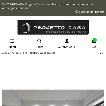
Tel 0744.494.094 Progetto Casa – solutii cu stil pentru orice proiect de
amenajari interioare
Lista de dorinte (
0
)
0
Menu
Cauta
Autentificare
Cos
Acasa
Pardoseli SPC
SPC Boheme 55 Decor 88