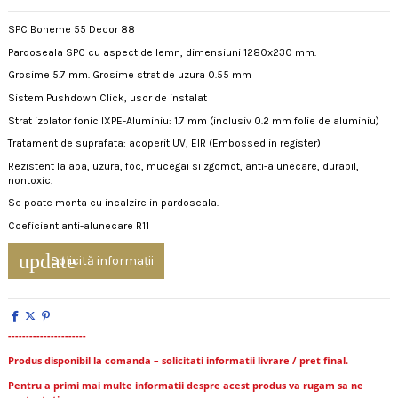
SPC Boheme 55 Decor 88
Pardoseala SPC cu aspect de lemn, dimensiuni 1280x230 mm.
Grosime 5.7 mm. Grosime strat de uzura 0.55 mm
Sistem Pushdown Click, usor de instalat
Strat izolator fonic IXPE-Aluminiu: 1.7 mm (inclusiv 0.2 mm folie de aluminiu)
Tratament de suprafata: acoperit UV, EIR (Embossed in register)
Rezistent la apa, uzura, foc, mucegai si zgomot, anti-alunecare, durabil,
nontoxic.
Se poate monta cu incalzire in pardoseala.
Coeficient anti-alunecare R11
update
Solicită informații
----------------------
Produs disponibil la comanda – solicitati informatii livrare / pret final.
Pentru a primi mai multe informatii despre acest produs va rugam sa ne