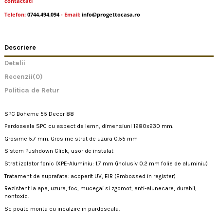
contactati
Telefon:
0744.494.094
- Email:
info@progettocasa.ro
Descriere
Detalii
Recenzii
(0)
Politica de Retur
SPC Boheme 55 Decor 88
Pardoseala SPC cu aspect de lemn, dimensiuni 1280x230 mm.
Grosime 5.7 mm. Grosime strat de uzura 0.55 mm
Sistem Pushdown Click, usor de instalat
Strat izolator fonic IXPE-Aluminiu: 1.7 mm (inclusiv 0.2 mm folie de aluminiu)
Tratament de suprafata: acoperit UV, EIR (Embossed in register)
Rezistent la apa, uzura, foc, mucegai si zgomot, anti-alunecare, durabil,
nontoxic.
Se poate monta cu incalzire in pardoseala.