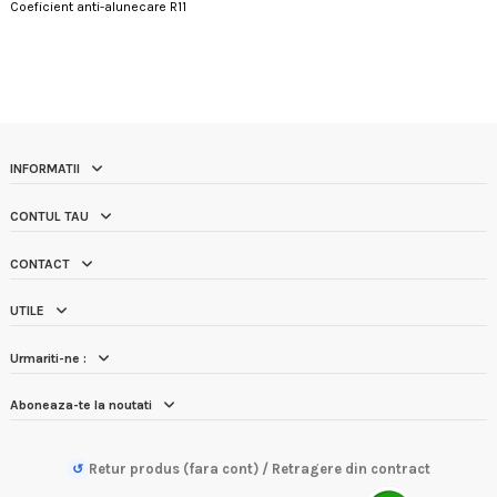
Coeficient anti-alunecare R11
INFORMATII
CONTUL TAU
CONTACT
UTILE
Urmariti-ne :
Aboneaza-te la noutati
Retur produs (fara cont) / Retragere din contract
↺