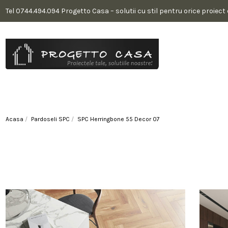
Tel 0744.494.094 Progetto Casa – solutii cu stil pentru orice proiect
Acasa
Pardoseli SPC
SPC Herringbone 55 Decor 07