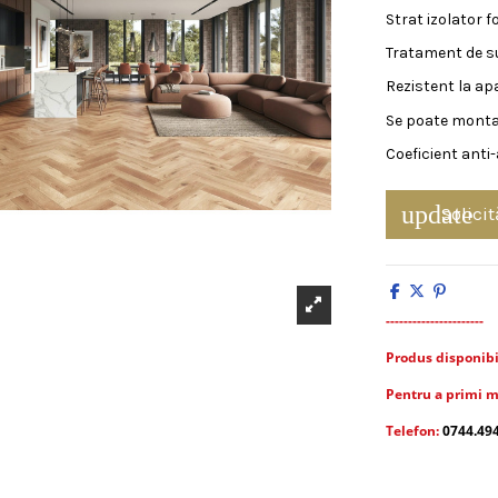
Strat izolator f
Tratament de su
Rezistent la apa
Se poate monta 
Coeficient anti
update
Solicit
----------------------
Produs disponibil 
Pentru a primi m
Telefon:
0744.49