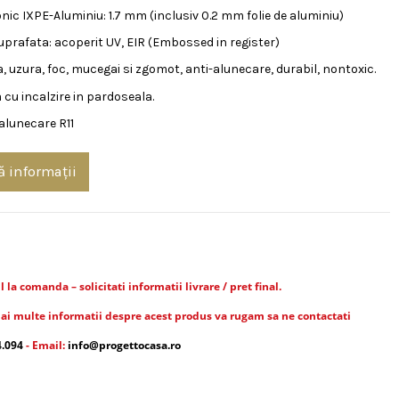
onic IXPE-Aluminiu: 1.7 mm (inclusiv 0.2 mm folie de aluminiu)
prafata: acoperit UV, EIR (Embossed in register)
, uzura, foc, mucegai si zgomot, anti-alunecare, durabil, nontoxic.
cu incalzire in pardoseala.
-alunecare R11
ă informații
la comanda – solicitati informatii livrare / pret final.
ai multe informatii despre acest produs va rugam sa ne contactati
4.094
- Email:
info@progettocasa.ro