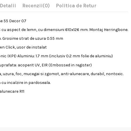
Detalii
Recenzii
(0)
Politica de Retur
e 55 Decor 07
 cu aspect de lemn, cu dimensiuni 610x126 mm. Montaj Herringbone.
. Grosime strat de uzura 0.55 mm
 Click, usor de instalat
onic IXPE-Aluminiu: 1.7 mm (inclusiv 0.2 mm folie de aluminiu)
prafata: acoperit UV, EIR (Embossed in register)
, uzura, foc, mucegai si zgomot, anti-alunecare, durabil, nontoxic.
cu incalzire in pardoseala.
-alunecare R11