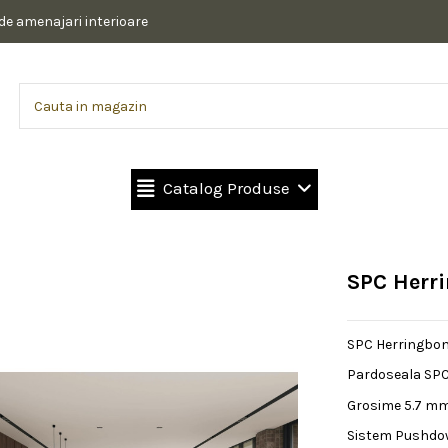
 de amenajari interioare
Catalog Produse
SPC Herr
SPC Herringbon
Pardoseala SPC
Grosime 5.7 mm
Sistem Pushdown