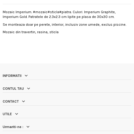
Mozaic Imperium. #mozaic#sticla#piatra. Culori: Imperium Graphite,
Imperium Gold. Patratele de 2.3x2.3 cm lipite pe plasa de 30x30 cm.
Se monteaza doar pe perete, interior, inclusiv zone umede, exclus piscine.
Mozaic din travertin, rasina, sticla
INFORMATII
CONTUL TAU
CONTACT
UTILE
Urmariti-ne :