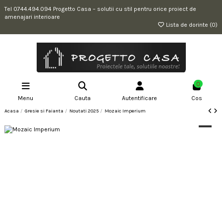
Tel 0744.494.094 Progetto Casa – solutii cu stil pentru orice proiect de
amenajari interioare
Lista de dorinte (
0
)
0
Menu
Cauta
Autentificare
Cos
Acasa
Gresie si Faianta
Noutati 2025
Mozaic Imperium