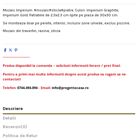
Mozaic Imperium. #mozaic#sticla#piatra. Culori: Imperium Graphite,
Imperium Gold. Patratele de 2.3x2.3 cm lipite pe plasa de 30x30 cm.
Se monteaza doar pe perete, interior, inclusiv zone umede, exclus piscine.
Mozaic din travertin, rasina, sticla
----------------------
Produs disponibil la comanda – solicitati informatii livrare / pret final.
Pentru a primi mai multe informatii despre acest produs va rugam sa ne
contactati
Telefon:
0744.494.094
- Email:
info@progettocasa.ro
Descriere
Detalii
Recenzii
(0)
Politica de Retur