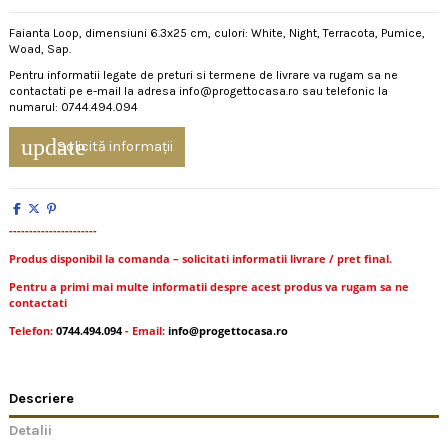
Faianta Loop, dimensiuni 6.3x25 cm, culori: White, Night, Terracota, Pumice,
Woad, Sap.
Pentru informatii legate de preturi si termene de livrare va rugam sa ne
contactati pe e-mail la adresa info@progettocasa.ro sau telefonic la
numarul: 0744.494.094
update
Solicită informații
----------------------
Produs disponibil la comanda – solicitati informatii livrare / pret final.
Pentru a primi mai multe informatii despre acest produs va rugam sa ne
contactati
Telefon:
0744.494.094
- Email:
info@progettocasa.ro
Descriere
Detalii