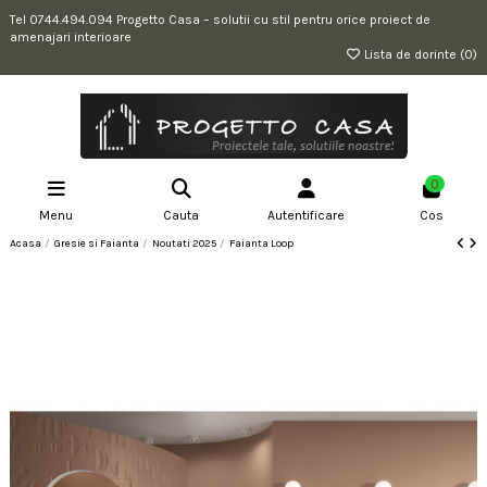
Tel 0744.494.094 Progetto Casa – solutii cu stil pentru orice proiect de
amenajari interioare
Lista de dorinte (
0
)
0
Menu
Cauta
Autentificare
Cos
Acasa
Gresie si Faianta
Noutati 2025
Faianta Loop